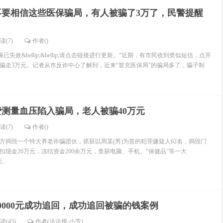
不要相信这些医保骗局，有人被骗了3万了，民警提醒
读(7)
作者()
效&hellip;&hellip;请点击链接进行更新。”近期，有市民收到类似短信，点开
骗走3万元。记者从市反诈中心了解到，近来“冒充医保局”的骗局多了，骗子制
费测量血压陷入骗局，老人被骗40万元
读(7)
作者()
毁一个特大养老诈骗团伙，抓获以周某(男)为首的犯罪嫌疑人62名，捣毁门
扣现金26万元，冻结资金200余万元，查获电脑、手机、“保健品”等一大
..
0000元成功追回，成功追回被骗的钱案例
读(43)
作者(达达搜·小芳)