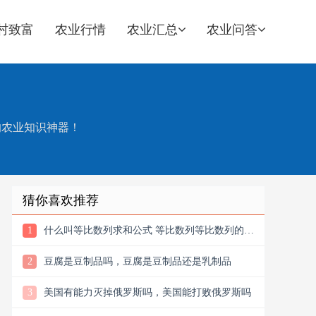
村致富
农业行情
农业汇总
农业问答
的农业知识神器！
猜你喜欢推荐
1
什么叫等比数列求和公式 等比数列等比数列的求
和公式
2
豆腐是豆制品吗，豆腐是豆制品还是乳制品
3
美国有能力灭掉俄罗斯吗，美国能打败俄罗斯吗