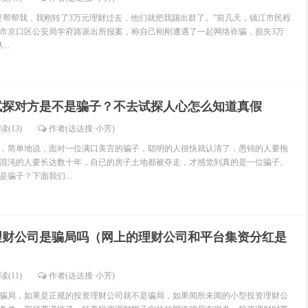
要帮帮我，我刚转了3万元理财过去，他们就把我踢出群了。”前几天，镇江市民程
市京口区公安局学府路派出所报案，称自己刚刚遭遇了一起网络诈骗，损失3万
..
试探对方是不是骗子？不去试探人心怎么知道真假
读(13)
作者(达达搜·小芳)
，简单地说，面对一位满口美言的骗子，聪明的人很快就认清了，愚钝的人要拖
混沌的人要长达数十年，自已的房子土地都被夺走，才感觉到真的是一位骗子。
骗子？下面我们...
理财公司是骗局吗（网上的理财公司和平台集资分红是
读(11)
作者(达达搜·小芳)
骗局，如果是正规的投资理财公司就不是骗局，如果闻所未闻的小型投资理财公