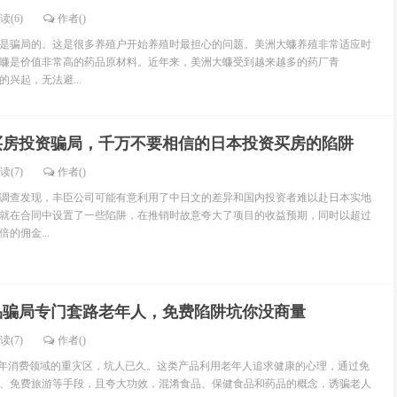
读(6)
作者()
骗局的。这是很多养殖户开始养殖时最担心的问题。美洲大蠊养殖非常适应时
蠊是价值非常高的药品原材料。近年来，美洲大蠊受到越来越多的药厂青
兴起，无法避...
买房投资骗局，千万不要相信的日本投资买房的陷阱
读(7)
作者()
查发现，丰臣公司可能有意利用了中日文的差异和国内投资者难以赴日本实地
就在合同中设置了一些陷阱，在推销时故意夸大了项目的收益预期，同时以超过
的佣金...
品骗局专门套路老年人，免费陷阱坑你没商量
读(7)
作者()
年消费领域的重灾区，坑人已久。这类产品利用老年人追求健康的心理，通过免
、免费旅游等手段，且夸大功效，混淆食品、保健食品和药品的概念，诱骗老人