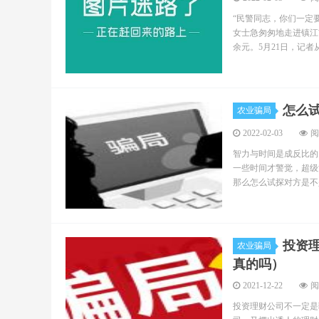
“民警同志，你们一定
女士急匆匆地走进镇江
余元。5月21日，记者从.
怎么
农业骗局
2022-02-03
阅
智力与时间是成反比的
一些时间才警觉，超级
那么怎么试探对方是不是
投资
农业骗局
真的吗）
2021-12-22
阅
投资理财公司不一定是