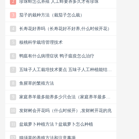
2
珍珠蚌怎么养殖 人工蚌要养多久才有珍珠
3
茄子的栽种方法（栽茄子怎么栽）
4
长寿花好养吗（长寿花好不好养,什么时候开花）
5
核桃科学栽培管理技术
6
鸭瘟有什么病理症状 鸭子瘟疫怎么治疗
7
五味子人工栽培技术要点 五味子人工种植能结果
吗
8
鱼腥草的繁殖方法
9
家庭养羊最多能养多少只合法（家庭养羊最多可
养多少只合法）
10
发财树会开花吗（什么时候开）,发财树开花的兆
11
盆栽萝卜种植方法？盆栽萝卜怎么种植
12
猫须草的养殖方法和注意事项