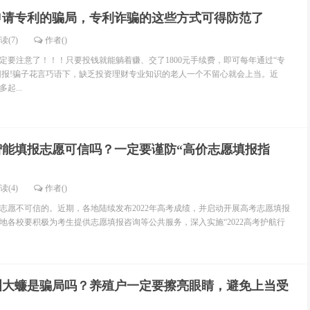
申请专利的骗局，专利诈骗的这些方式可得防范了
读(7)
作者()
定要注意了！！！只要投钱就能躺着赚、交了1800元手续费，即可每年通过“专
额回报!骗子花言巧语下，缺乏投资理财专业知识的老人一个不留心就会上当。近
起...
智能填报志愿可信吗？一定要谨防“高价志愿填报指
读(4)
作者()
志愿不可信的。近期，各地陆续发布2022年高考成绩，并启动开展高考志愿填报
地各校要积极为考生提供志愿填报咨询等公共服务，深入实施“2022高考护航行
洲大蠊是骗局吗？养殖户一定要擦亮眼睛，避免上当受