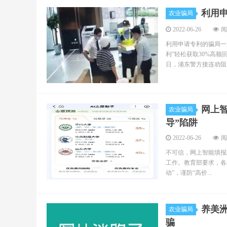
利用
农业骗局
2022-06-26
阅
利用申请专利的骗局一
利”轻松获取30%高
日，浦东警方接连劝阻多
网上
农业骗局
导”陷阱
2022-06-26
阅
不可信，网上智能填报
工作。教育部要求，各
动”，谨防“高价...
养美
农业骗局
骗