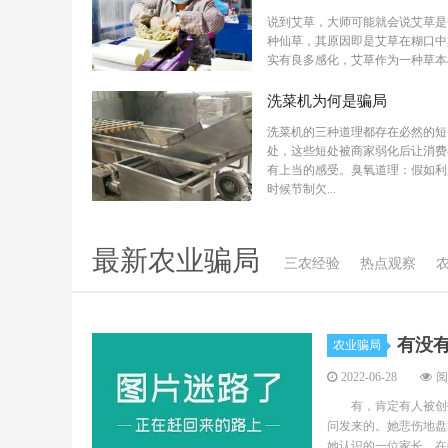
说到艾草，大师可能就会说艾草是
种仙草，其原因即是艾草在糊口中
实有良多感化，艾草作为一种草本
物，在去湿、...
洗菜机为何是骗局
洗菜机的三种道理都存在必然的短
处，这些短处被商家弱化后让消费
有上当的感受。臭氧道理：假如利
时候节制欠...
最新农业骗局
三农经验
热点观察
有没
农业骗局
2022-06-28
阅
有，肯定有人被创投
问发来的。她悲伤地盘
她认识的一位家长，在6月