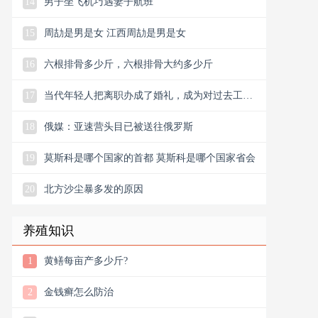
14
男子坐飞机巧遇妻子航班
15
周劼是男是女 江西周劼是男是女
16
六根排骨多少斤，六根排骨大约多少斤
17
当代年轻人把离职办成了婚礼，成为对过去工作
的一种告别
18
俄媒：亚速营头目已被送往俄罗斯
19
莫斯科是哪个国家的首都 莫斯科是哪个国家省会
20
北方沙尘暴多发的原因
养殖知识
1
黄鳝每亩产多少斤?
2
金钱癣怎么防治