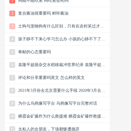
1
狗能不能吃葱 狗吃葱会死吗
2
复合酱油很重要吗 鲜咔酱油
3
土狗与宠物狗有什么区别，只有在农村呆过才知
道土狗的厉害
4
孩子静不下来心学习怎么办 小孩的心静不下了是
什么原因
5
奉献的心态重要吗
6
袁隆平超级杂交水稻移栽冲世界纪录 袁隆平超级
杂交水稻创纪录
7
评论和分享重要吗英文 怎么样的英文
8
2021年3月份去北京需要什么手续 2020年3月去北
京需要什么手续
9
为什么乌鸦像写字台 乌鸦像写字台完整对话
10
栖霞金矿爆炸为什么救援难 栖霞金矿爆炸救援最
新消息
11
太粘人的女朋友，下场都惨遭抛弃