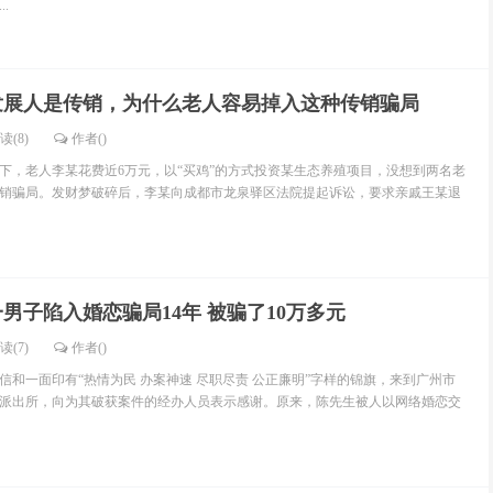
.
发展人是传销，为什么老人容易掉入这种传销骗局
读(8)
作者()
老人李某花费近6万元，以“买鸡”的方式投资某生态养殖项目，没想到两名老
销骗局。发财梦破碎后，李某向成都市龙泉驿区法院提起诉讼，要求亲戚王某退
男子陷入婚恋骗局14年 被骗了10万多元
读(7)
作者()
信和一面印有“热情为民 办案神速 尽职尽责 公正廉明”字样的锦旗，来到广州市
派出所，向为其破获案件的经办人员表示感谢。原来，陈先生被人以网络婚恋交