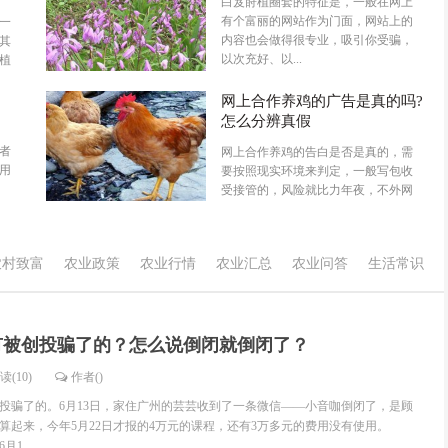
白芨莳植圈套的特征是，一般在网上
有个富丽的网站作为门面，网站上的
一
内容也会做得很专业，吸引你受骗，
其
以次充好、以...
植
网上合作养鸡的广告是真的吗?
怎么分辨真假
者
网上合作养鸡的告白是否是真的，需
用
要按照现实环境来判定，一般写包收
受接管的，风险就比力年夜，不外网
上合作养鸡，公...
农村致富
农业政策
农业行情
农业汇总
农业问答
生活常识
有被创投骗了的？怎么说倒闭就倒闭了？
读(10)
作者()
骗了的。6月13日，家住广州的芸芸收到了一条微信——小音咖倒闭了，是顾
算起来，今年5月22日才报的4万元的课程，还有3万多元的费用没有使用。
1...