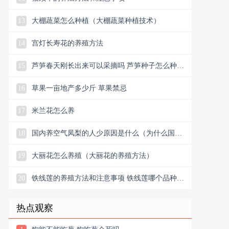
13
大棚蔬菜怎么种植（大棚蔬菜种植技术）
14
宫灯长寿花的养殖方法
15
芦笋春天刚长出来可以采摘吗 芦笋种子怎么种植
方法
16
草果一亩地产多少斤 草果禁忌
17
米兰花怎么养
18
国内养空气凤梨的人少原因是什么（为什么国内
养空气凤梨的人少）
19
大丽花怎么养殖（大丽花的养殖方法）
20
铁线莲的养殖方法和注意事项 铁线莲哪个品种最
勤花
热点观察