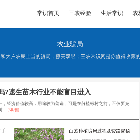
常识首页
三农经验
生活常识
农
农业骗局
骗人项目和大户农民上当的骗局，擦亮双眼；三农常识网是你值得收藏
吗?速生苗木行业不能盲目进入
一，经济价值较高，用途较为普遍，可是在莳植楸树之前，不仅要充
..
[详细]
草手
白芨种植骗局过程及套路揭秘