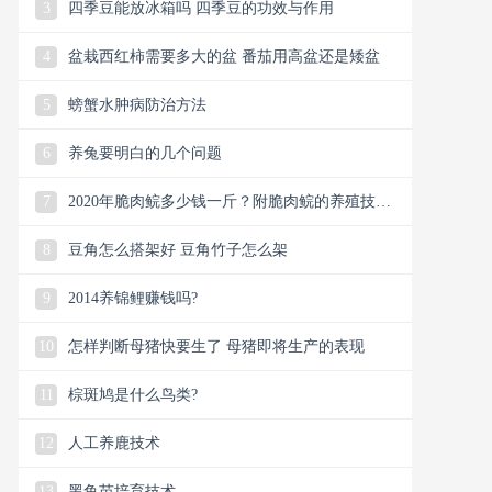
3
四季豆能放冰箱吗 四季豆的功效与作用
4
盆栽西红柿需要多大的盆 番茄用高盆还是矮盆
5
螃蟹水肿病防治方法
6
养兔要明白的几个问题
7
2020年脆肉鲩多少钱一斤？附脆肉鲩的养殖技术
与养殖前景！
8
豆角怎么搭架好 豆角竹子怎么架
9
2014养锦鲤赚钱吗?
10
怎样判断母猪快要生了 母猪即将生产的表现
11
棕斑鸠是什么鸟类?
12
人工养鹿技术
13
黑鱼苗培育技术