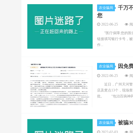
千万
农业骗局
您
2022-06-25
阅
“医疗保障:您的医保已失
链接填写银行卡号，被
作...
因免
农业骗局
2022-06-25
阅
近日，广州天河警方捣
店及窝点13个，现场查
批。 “包治百病神药.
被骗3
农业骗局
2022-02-03
阅