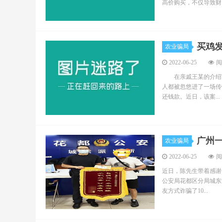
高价购买，不仅导致财..
买鸡
农业骗局
2022-06-25
阅
在亲戚王某的介绍下，
人都被忽悠进了一场传
还钱款。近日，该案...
广州一
农业骗局
2022-06-25
阅
近日，陈先生带着感谢
公安局花都区分局城东
友方式诈骗了10...