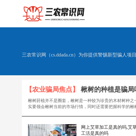
三农常识网（cs.ddada.cn）为你提供警惕新型
【农业骗局焦点】
楸树的种植是骗局
楸树莳植并不是圈套，楸树是一种较为珍贵的木材树种之
实要领会楸树当前的市场行情，同时还需要把握科学的楸树.
网上艾草加工是真的吗,艾
工活是真的吗