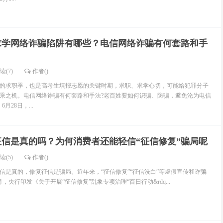
求学网络诈骗陷阱有哪些？电信网络诈骗有何套路和手
读(7)
作者()
求职季，也是高考生填报志愿的关键时期，求职、求学心切，可能给犯罪分子
乘之机。电信网络诈骗有何套路和手法?老百姓要如何识骗、防骗，避免沦为电信
28日，...
征信是真的吗？为何消费者还能轻信“征信修复”骗局呢
读(5)
作者()
真的，修复征信是骗局。近年来，“征信修复”“征信洗白”等虚假宣传和诈骗
，央行印发《关于开展“征信修复”乱象专项治理“百日行动&rdq...