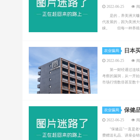
2022-06-25
阅
是的，养美洲大蠊是
代发展的，因为美洲大
睐。 但每一种养殖的
日本
农业骗局
2022-06-25
阅
第一财经通过连续调
考察的漏洞，从一开始
市场行情数倍甚至数十倍
保健
农业骗局
2022-06-25
阅
“保健品”一直是老
费赠送礼品、讲座会销