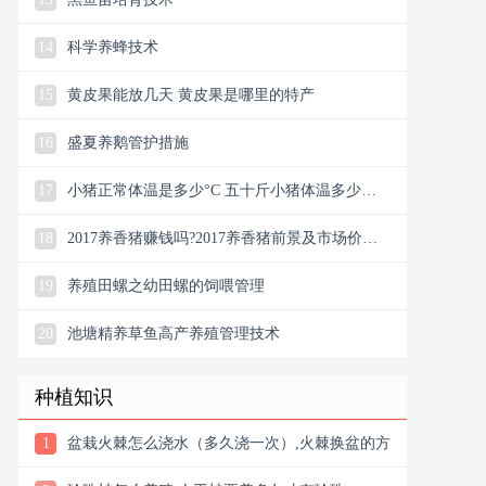
14
科学养蜂技术
15
黄皮果能放几天 黄皮果是哪里的特产
16
盛夏养鹅管护措施
17
小猪正常体温是多少°C 五十斤小猪体温多少度
正常
18
2017养香猪赚钱吗?2017养香猪前景及市场价格
行情
19
养殖田螺之幼田螺的饲喂管理
20
池塘精养草鱼高产养殖管理技术
种植知识
1
盆栽火棘怎么浇水（多久浇一次）,火棘换盆的方