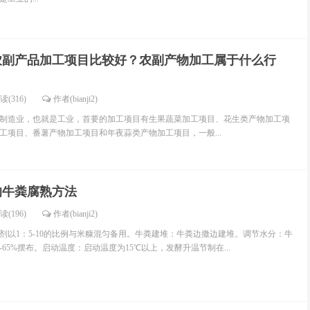
农副产品加工项目比较好？农副产物加工属于什么行
读(316)
作者(bianji2)
制造业，也就是工业，首要的加工项目有生果蔬菜加工项目、花生类产物加工项
工项目、番薯产物加工项目和年夜蒜类产物加工项目，一般...
的牛粪腐熟方法
读(196)
作者(bianji2)
剂以1：5-10的比例与米糠混匀备用。牛粪建堆：牛粪边撒边建堆。调节水分：牛
-65%摆布。启动温度：启动温度为15℃以上，发酵升温节制在...