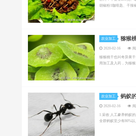
胡椒粉1咖啡匙、干辣椒2
猕猴
农业加工
2020-02-16
阅
猕猴桃干也叫奇异果干
用加工及入药，为猕猴
蚂蚁
农业加工
2020-02-16
阅
1.采收:人工豢养蚂
全群蚂蚁至少有80%以