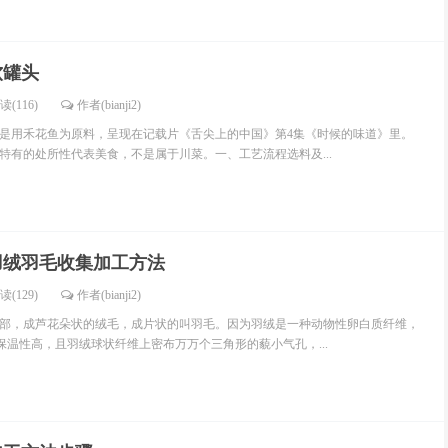
软罐头
读(116)
作者(bianji2)
是用禾花鱼为原料，呈现在记载片《舌尖上的中国》第4集《时候的味道》里。
特有的处所性代表美食，不是属于川菜。一、工艺流程选料及...
羽绒羽毛收集加工方法
读(129)
作者(bianji2)
部，成芦花朵状的绒毛，成片状的叫羽毛。因为羽绒是一种动物性卵白质纤维，
保温性高，且羽绒球状纤维上密布万万个三角形的藐小气孔，...