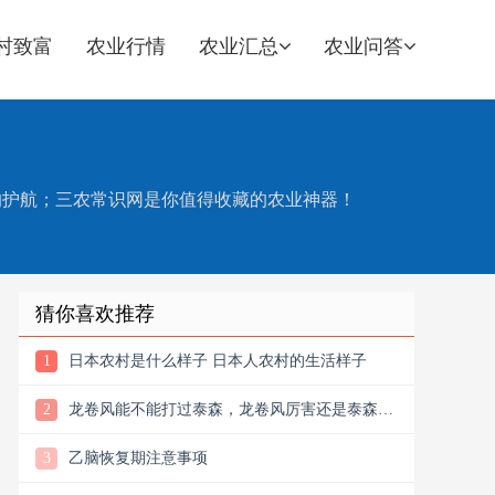
村致富
农业行情
农业汇总
农业问答
效的护航；三农常识网是你值得收藏的农业神器！
猜你喜欢推荐
1
日本农村是什么样子 日本人农村的生活样子
2
龙卷风能不能打过泰森，龙卷风厉害还是泰森厉
害
3
乙脑恢复期注意事项