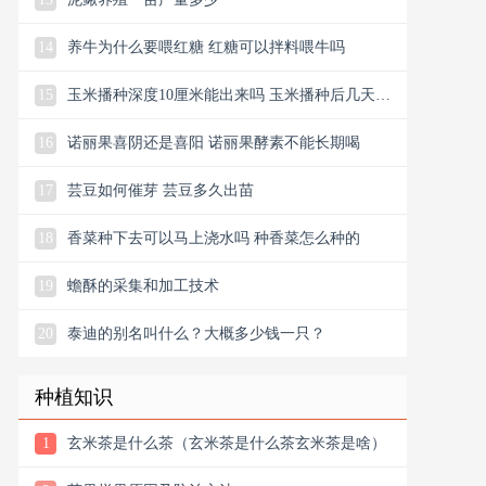
14
养牛为什么要喂红糖 红糖可以拌料喂牛吗
15
玉米播种深度10厘米能出来吗 玉米播种后几天浇
水
16
诺丽果喜阴还是喜阳 诺丽果酵素不能长期喝
17
芸豆如何催芽 芸豆多久出苗
18
香菜种下去可以马上浇水吗 种香菜怎么种的
19
蟾酥的采集和加工技术
20
泰迪的别名叫什么？大概多少钱一只？
种植知识
1
玄米茶是什么茶（玄米茶是什么茶玄米茶是啥）