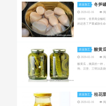
冬笋
农业加工
2020-02-16
阅
1809年，世界商业
的还患了严重威胁生命的
酸黄
农业加工
2020-02-16
阅
酸黄瓜，腌菜的一种，
狗、汉堡、三明治及烧烤
桂花
农业加工
2020-02-16
阅