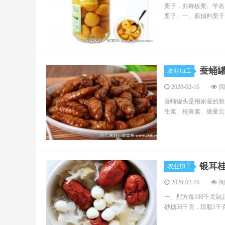
栗子，亦称板栗。学名:C
栗子。一、原辅料栗子
蚕蛹
农业加工
2020-02-16
阅
蚕蛹罐头是用家蚕的新
生素、核黄素、微量元
银耳
农业加工
2020-02-16
阅
一、配方每100千克制
砂糖50千克，琼脂1千