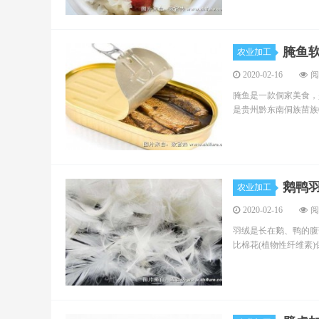
腌鱼
农业加工
2020-02-16
阅
腌鱼是一款侗家美食，
是贵州黔东南侗族苗族
鹅鸭
农业加工
2020-02-16
阅
羽绒是长在鹅、鸭的腹
比棉花(植物性纤维素)