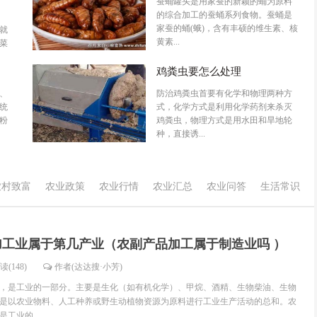
蚕蛹罐头是用家蚕的新颖的蛹为原料
的综合加工的蚕蛹系列食物。蚕蛹是
家蚕的蛹(蛾)，含有丰硕的维生素、核
就
黄素...
菜
年
鸡粪虫要怎么处理
、
防治鸡粪虫首要有化学和物理两种方
统
式，化学方式是利用化学药剂来杀灭
粉
鸡粪虫，物理方式是用水田和旱地轮
种，直接诱...
农村致富
农业政策
农业行情
农业汇总
农业问答
生活常识
加工业属于第几产业（农副产品加工属于制造业吗 ）
读(148)
作者(达达搜·小芳)
，是工业的一部分。主要是生化（如有机化学）、甲烷、酒精、生物柴油、生物
是以农业物料、人工种养或野生动植物资源为原料进行工业生产活动的总和。农
工业的...