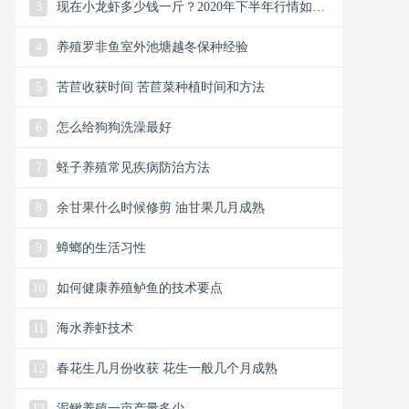
3
现在小龙虾多少钱一斤？2020年下半年行情如
何？附各地最新价格！
4
养殖罗非鱼室外池塘越冬保种经验
5
苦苣收获时间 苦苣菜种植时间和方法
6
怎么给狗狗洗澡最好
7
蛏子养殖常见疾病防治方法
8
余甘果什么时候修剪 油甘果几月成熟
9
蟑螂的生活习性
10
如何健康养殖鲈鱼的技术要点
11
海水养虾技术
12
春花生几月份收获 花生一般几个月成熟
13
泥鳅养殖一亩产量多少