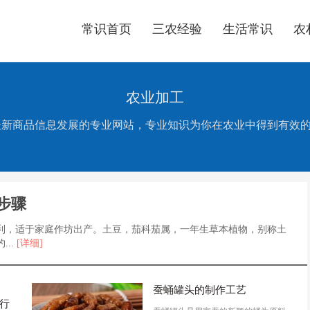
常识首页
三农经验
生活常识
农
农业加工
品加工业最新商品信息发展的专业网站，专业知识为你在农业中得到有
步骤
利，适于家庭作坊出产。土豆，茄科茄属，一年生草本植物，别称土
..
[详细]
蚕蛹罐头的制作工艺
行