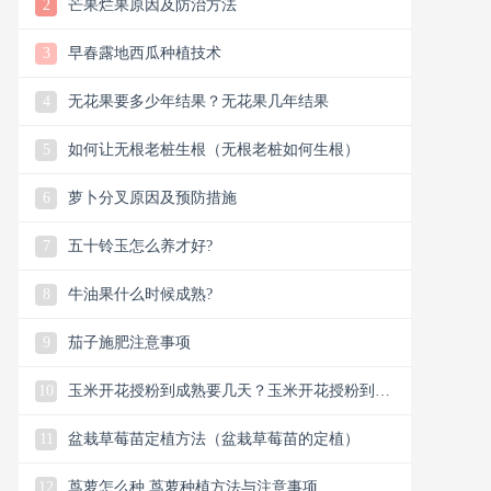
2
芒果烂果原因及防治方法
3
早春露地西瓜种植技术
4
无花果要多少年结果？无花果几年结果
5
如何让无根老桩生根（无根老桩如何生根）
6
萝卜分叉原因及预防措施
7
五十铃玉怎么养才好?
8
牛油果什么时候成熟?
9
茄子施肥注意事项
10
玉米开花授粉到成熟要几天？玉米开花授粉到成
熟要多久
11
盆栽草莓苗定植方法（盆栽草莓苗的定植）
12
茑萝怎么种,茑萝种植方法与注意事项