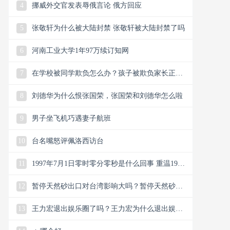
4
挪威外交官发表辱俄言论 俄方回应
5
张敬轩为什么被大陆封禁 张敬轩被大陆封禁了吗
6
河南工业大学1年97万续订知网
7
在学校被同学欺负怎么办？孩子被欺负家长正确
做法
8
刘德华为什么恨张国荣，张国荣和刘德华怎么啦
9
男子坐飞机巧遇妻子航班
10
台名嘴怒评佩洛西访台
11
1997年7月1日零时零分零秒是什么回事 重温1997
年7月1日0时0分0秒
12
暂停天然砂出口对台湾影响大吗？暂停天然砂出
口影响台9成建材市场
13
王力宏退出娱乐圈了吗？王力宏为什么退出娱乐
圈