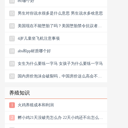
14
etc哪个好
15
男生对你说水很多是什么意思 男生说水多啥意思
16
美国现在不能堕胎了吗？美国堕胎禁令抗议者包
围议会大厦
17
4岁儿童坐飞机注意事项
18
abs和pp材质哪个好
19
女生为什么要练一字马 女孩子为什么要练一字马
20
国内房价泡沫会破裂吗，中国房价这么高会不会
出现泡沫
养殖知识
1
火鸡养殖成本和利润
2
孵小鸡21天没破壳怎么办 22天小鸡还不出怎么处
理