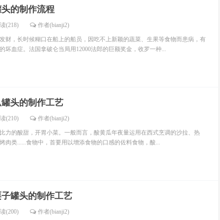
罐头的制作流程
读(218)
作者(bianji2)
畅旺发财，长时候糊口在船上的船员，因吃不上新颖的蔬菜、生果等食物而患病，有
坏血症。法国拿破仑当局用12000法郎的巨额奖金，收罗一种...
瓜罐头的制作工艺
读(210)
作者(bianji2)
比力的酸甜，开胃小菜。一般而言，酸黄瓜年夜量运用在西式烹调的沙拉、热
肉类......食物中，首要用以增添食物的口感的佐料食物，酸...
栗子罐头的制作工艺
读(200)
作者(bianji2)