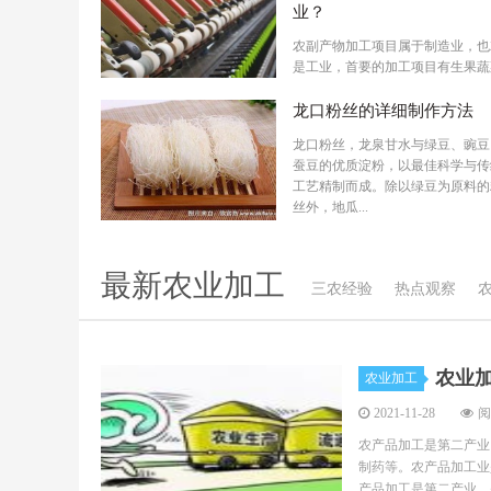
业？
农副产物加工项目属于制造业，也
是工业，首要的加工项目有生果蔬
加工项目、花生类产物加工项目、
夜豆及豆...
龙口粉丝的详细制作方法
龙口粉丝，龙泉甘水与绿豆、豌豆
蚕豆的优质淀粉，以最佳科学与传
工艺精制而成。除以绿豆为原料的
丝外，地瓜...
最新农业加工
三农经验
热点观察
农业
农业加工
2021-11-28
阅
农产品加工是第二产业
制药等。农产品加工业
产品加工是第二产业，是