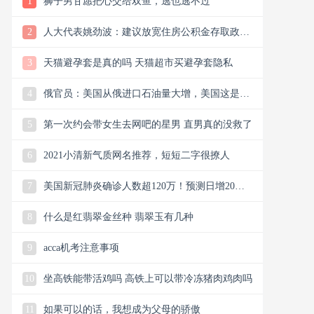
1
狮子男甘愿把心交给双鱼，逃也逃不过
2
人大代表姚劲波：建议放宽住房公积金存取政策
适当向租房倾斜
3
天猫避孕套是真的吗 天猫超市买避孕套隐私
4
俄官员：美国从俄进口石油量大增，美国这是双
赢局面吗？
5
第一次约会带女生去网吧的星男 直男真的没救了
6
2021小清新气质网名推荐，短短二字很撩人
7
美国新冠肺炎确诊人数超120万！预测日增20
万，美国要解散疫情工作组
8
什么是红翡翠金丝种 翡翠玉有几种
9
acca机考注意事项
10
坐高铁能带活鸡吗 高铁上可以带冷冻猪肉鸡肉吗
11
如果可以的话，我想成为父母的骄傲