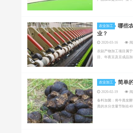
哪些
农业加工
业？
2020-03-16
阅
农副产物加工项目属于
目、年夜豆及豆成品加
简单
农业加工
2020-02-19
阅
备料加菌：将牛粪发酵
粪的水分含量节制在40