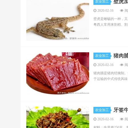
壁虎
农业加工
2020-02-16
阅
壁虎是蜥蜴的一种，又
粤西人常用来割稻、割草
猪肉
农业加工
2020-02-16
阅
猪肉脯是猪肉经腌制、
于运输的中式传统风味
牙签
农业加工
2020-02-16
阅
材料：牛里脊250克