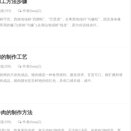
加工方法步骤
读(193)
作者(bianji2)
称守宫。西南地域称"四脚蛇"、"巴壁虎"，在粤西地域叫"勾镰蛇"，因其身体像
用的镰刀(俗称"勾镰");在潮汕地域称"钱龙"，因为传说钱龙叫...
脯的制作工艺
读(208)
作者(bianji2)
烘烤的片状肉成品。猪肉脯是一种食用便利、建造讲求、甘旨可口、耐贮藏和便
肉成品。猪肉脯光彩呈鲜艳的棕红色，具有口感丰硕，咸中...
牛肉的制作方法
读(160)
作者(bianji2)
、老姜1块、喷鼻葱段半把、家乐鸡粉1咖啡匙、干淀粉1汤匙、孜然粉3咖啡匙、黑