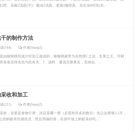
把、花椒2汤匙(平)、酱油1汤匙、老抽1咖啡匙、花生油600克(实...
桃干的制作方法
读(144)
作者(bianji2)
是由猕猴桃切成片经加工做成的，猕猴桃被誉为自然维C之冠，生果之王。可鲜
所喜食其得名也与此有关。1、选料：遴选完整果实，无病虫、...
的采收和加工
读(211)
作者(bianji2)
蚁的采收，首要是食物引诱，决议采哪一窝（必需有良多的数目）先让这窝饿3-5天，
上的蚂蚁有饥饿状况，然后用编织袋，在袋中放上蚂蚁喜好吃...