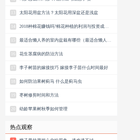
13
太阳花用盆方法？太阳花用深盆还是浅盆
14
2018种棉花赚钱吗?棉花种植的利润与投资成本
及前
15
最适合懒人养的室内盆栽有哪些（最适合懒人养
的室内盆栽）
16
花生茎腐病的防治方法
17
李子树苗的嫁接技巧 嫁接李子苗什么时间最好
18
如何防治果树蓟马 什么是蓟马虫
19
枣树修剪时间和方法
20
幼龄苹果树秋季如何管理
热点观察