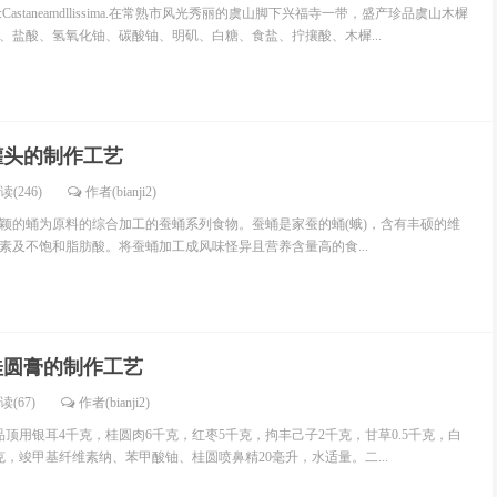
astaneamdllissima.在常熟市风光秀丽的虞山脚下兴福寺一带，盛产珍品虞山木樨
、盐酸、氢氧化铀、碳酸铀、明矶、白糖、食盐、拧攘酸、木樨...
罐头的制作工艺
读(246)
作者(bianji2)
颖的蛹为原料的综合加工的蚕蛹系列食物。蚕蛹是家蚕的蛹(蛾)，含有丰硕的维
素及不饱和脂肪酸。将蚕蛹加工成风味怪异且营养含量高的食...
桂圆膏的制作工艺
读(67)
作者(bianji2)
品顶用银耳4千克，桂圆肉6千克，红枣5千克，拘丰己子2千克，甘草0.5千克，白
克，竣甲基纤维素纳、苯甲酸铀、桂圆喷鼻精20毫升，水适量。二...