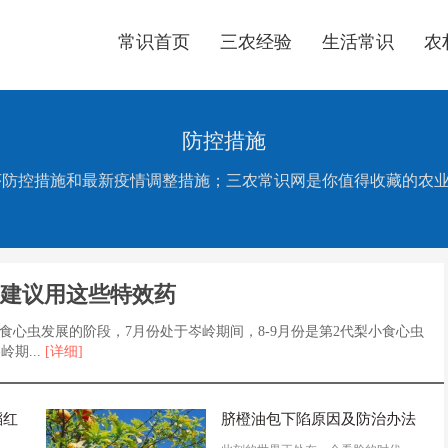
常识首页
三农经验
生活常识
农
防控措施
落实有序防控措施和最新疫情调整措施；三农常识网是你值得收藏的农
,建议用这些特效药
小食心虫发展的阶段，7月份处于岑岭期间，8-9月份是第2代梨小食心虫
期...
[详细]
稻红
脐橙油包下陷原因及防治办法