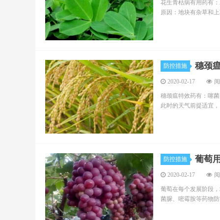
花生青枯病有用药有：
原因：地块有杂草和上
穗颈
防控措施
2020-02-17
阅
穗颈瘟特效药有：噻菌
此时的天气前提适宜，
葡萄
防控措施
2020-02-17
阅
葡萄在每个发展阶段，
菌脲、嘧霉胺等药物防