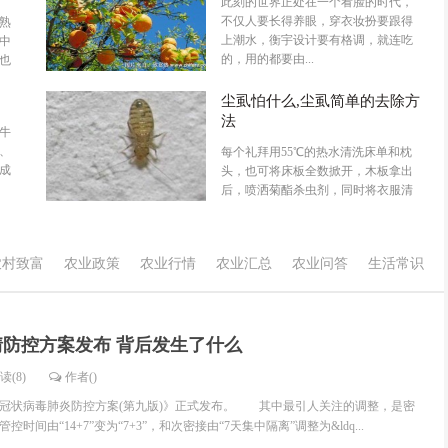
此刻的世界正处在一个看脸的时代，
不仅人要长得养眼，穿衣妆扮要跟得
熟
上潮水，衡宇设计要有格调，就连吃
中
的，用的都要由...
也
尘虱怕什么,尘虱简单的去除方
法
牛
、
每个礼拜用55℃的热水清洗床单和枕
成
头，也可将床板全数掀开，木板拿出
后，喷洒菊酯杀虫剂，同时将衣服清
洗好，需要放在...
农村致富
农业政策
农业行情
农业汇总
农业问答
生活常识
情防控方案发布 背后发生了什么
读(8)
作者()
状病毒肺炎防控方案(第九版)》正式发布。 其中最引人关注的调整，是密
时间由“14+7”变为“7+3”，和次密接由“7天集中隔离”调整为&ldq...