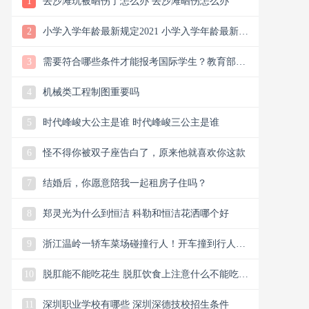
1
去沙滩玩被晒伤了怎么办 去沙滩晒伤怎么办
2
小学入学年龄最新规定2021 小学入学年龄最新规
定2021年广州
3
需要符合哪些条件才能报考国际学生？教育部严
格国际学生申请资格！
4
机械类工程制图重要吗
5
时代峰峻大公主是谁 时代峰峻三公主是谁
6
怪不得你被双子座告白了，原来他就喜欢你这款
7
结婚后，你愿意陪我一起租房子住吗？
8
郑灵光为什么到恒洁 科勒和恒洁花洒哪个好
9
浙江温岭一轿车菜场碰撞行人！开车撞到行人怎
么办？
10
脱肛能不能吃花生 脱肛饮食上注意什么不能吃什
么
11
深圳职业学校有哪些 深圳深德技校招生条件