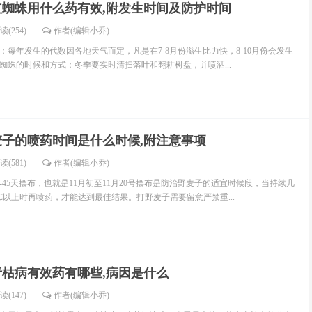
红蜘蛛用什么药有效,附发生时间及防护时间
读(254)
作者(编辑小乔)
：每年发生的代数因各地天气而定，凡是在7-8月份滋生比力快，8-10月份会发生
蜘蛛的时候和方式：冬季要实时清扫落叶和翻耕树盘，并喷洒...
麦子的喷药时间是什么时候,附注意事项
读(581)
作者(编辑小乔)
-45天摆布，也就是11月初至11月20号摆布是防治野麦子的适宜时候段，当持续几
℃以上时再喷药，才能达到最佳结果。打野麦子需要留意严禁重...
青枯病有效药有哪些,病因是什么
读(147)
作者(编辑小乔)