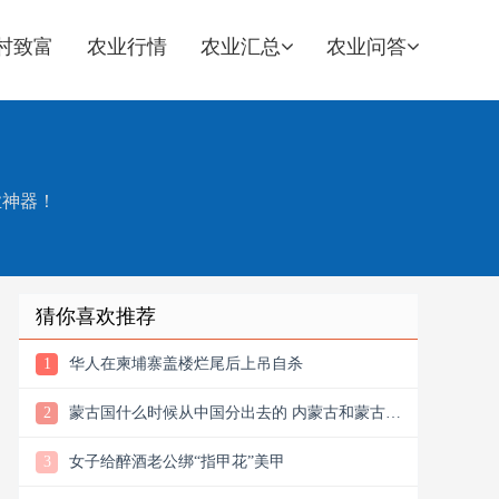
村致富
农业行情
农业汇总
农业问答
业神器！
猜你喜欢推荐
1
华人在柬埔寨盖楼烂尾后上吊自杀
2
蒙古国什么时候从中国分出去的 内蒙古和蒙古国
什么时候从中国分出去的
3
女子给醉酒老公绑“指甲花”美甲