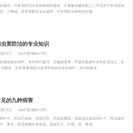
杂施用，可有用防治瓜果植株的枯萎病；乙氧氟草醚搭配上二甲戊灵可有用按捺
灵、三唑锡、联苯肼酯等夹杂施用，可有用防治果树的红蜘...
病虫害防治的专业知识
读(195)
作者(编辑小乔)
的植物滋生材料，再利用代森锌、五氯硝基苯、甲基异硫磷等农药处置泥土，在
-30厘米，在冬季要销毁与深埋带有病虫害的落叶，并刮除树皮...
常见的九种病害
读(283)
作者(编辑小乔)
和叶片。西瓜叶枯病：风险叶部。西瓜粘菌病：风险接近基部的叶片。西瓜褐色
片、果实。西瓜细菌性角斑病：风险叶片、叶柄、茎、卷须...