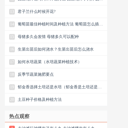
进口
13
君子兰什么时候开花?
14
葡萄苗最佳种植时间及种植方法 葡萄苗怎么插种
植方法
15
母猪多久会发情 母猪多久可以配种
16
生菜出苗后如何浇水？生菜出苗后怎么浇水
17
如何水培蔬菜（水培蔬菜种植技术）
18
反季节蔬菜施肥要点
19
郁金香选择土培还是水培（郁金香是土培还是水
培）
20
土豆种子价格及种植方法
热点观察