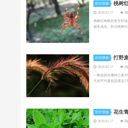
桃树
防控措施
2020-02-17
阅
桃树红蜘蛛的发生时候
越冬成虫。防治桃树红
打野
防控措施
2020-02-17
阅
一般选择在播种小麦30
天的平均最低温度在2
花生
防控措施
2020-02-17
阅