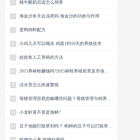
3
犊牛断奶后该怎么饲养
4
海金沙冬天会冻死吗 海金沙的功效与作用
5
蛋鸭饲料配方
6
小鸡几天可以喝水 鸡苗1到10天的养殖技术
7
娃娃鱼人工养殖的方法
8
2015养林蛙赚钱吗?2015林蛙养殖前景及市场价
格分
9
活水苔怎么快速繁殖
10
母猪管理容易忽略哪些问题？母猪管理与饲养！
需注意以下几点！
11
小龙虾算不算是海鲜?
12
豆子地能打除草剂吗？ 刚种的豆子可以打除草剂
吗
13
狐狸怎么养,狐狸好养吗