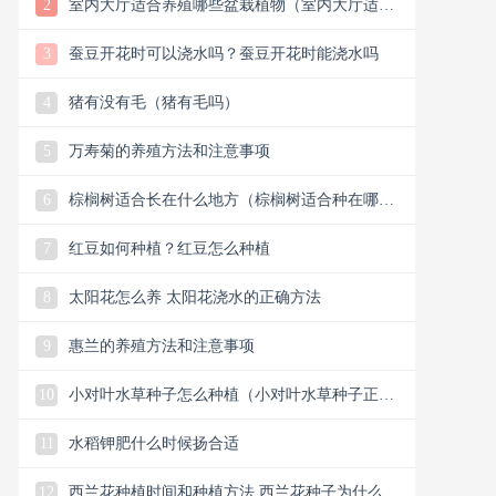
2
室内大厅适合养殖哪些盆栽植物（室内大厅适合
什么盆栽）
3
蚕豆开花时可以浇水吗？蚕豆开花时能浇水吗
4
猪有没有毛（猪有毛吗）
5
万寿菊的养殖方法和注意事项
6
棕榈树适合长在什么地方（棕榈树适合种在哪
里）
7
红豆如何种植？红豆怎么种植
8
太阳花怎么养 太阳花浇水的正确方法
9
惠兰的养殖方法和注意事项
10
小对叶水草种子怎么种植（小对叶水草种子正确
种植方法）
11
水稻钾肥什么时候扬合适
12
西兰花种植时间和种植方法 西兰花种子为什么要