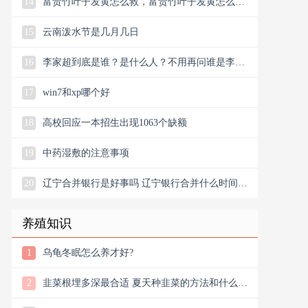
14
富贵竹叶子发黄怎么救，富贵竹叶子发黄怎么救
还能变青吗
15
云南泼水节是几月几日
16
李家超到底是谁？是什么人？不用再问谁是李家
超
17
win7和xp哪个好
18
高校回应一本招生出现1063个缺额
19
中药湿敷的注意事项
20
辽宁合并银行是好事吗 辽宁银行合并什么时间能
成功
养殖知识
1
乌龟冬眠怎么养才好?
2
韭菜根埋多深最合适 夏天种韭菜的方法和什么时
间种