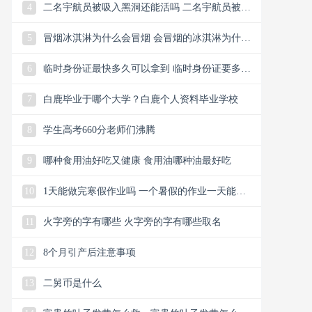
4
二名宇航员被吸入黑洞还能活吗 二名宇航员被吸
入黑洞还会回来吗
5
冒烟冰淇淋为什么会冒烟 会冒烟的冰淇淋为什么
会冒烟
6
临时身份证最快多久可以拿到 临时身份证要多久
能拿到手
7
白鹿毕业于哪个大学？白鹿个人资料毕业学校
8
学生高考660分老师们沸腾
9
哪种食用油好吃又健康 食用油哪种油最好吃
10
1天能做完寒假作业吗 一个暑假的作业一天能写
完吗
11
火字旁的字有哪些 火字旁的字有哪些取名
12
8个月引产后注意事项
13
二舅币是什么