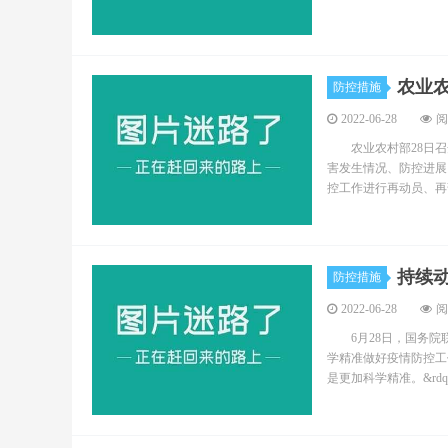
农业
防控措施
2022-06-28
阅
农业农村部28日召
害发生情况、防控进展
控工作进行再动员、再
持续
防控措施
2022-06-28
阅
6月28日，国务院联
学精准做好疫情防控
是更加科学精准。&rdq.