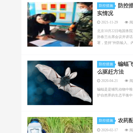
防控
防控措施
实情况
2021-11-29
阅
北京10月22日电国
孙春兰出席会议并讲话
署，坚持“外防输入、内.
蝙蝠
防控措施
么驱赶方法
2020-04-21
阅
蝙蝠是是哺乳动物中唯
护自然界的生态平衡中
农药
防控措施
2020-02-17
阅