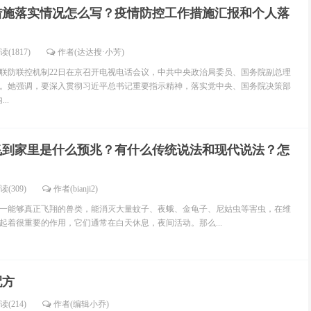
措施落实情况怎么写？疫情防控工作措施汇报和个人落
读(1817)
作者(达达搜·小芳)
务院联防联控机制22日在京召开电视电话会议，中共中央政治局委员、国务院副总理
。她强调，要深入贯彻习近平总书记重要指示精神，落实党中央、国务院决策部
..
飞到家里是什么预兆？有什么传统说法和现代说法？怎
读(309)
作者(bianji2)
一能够真正飞翔的兽类，能消灭大量蚊子、夜蛾、金龟子、尼姑虫等害虫，在维
起着很重要的作用，它们通常在白天休息，夜间活动。那么...
配方
读(214)
作者(编辑小乔)