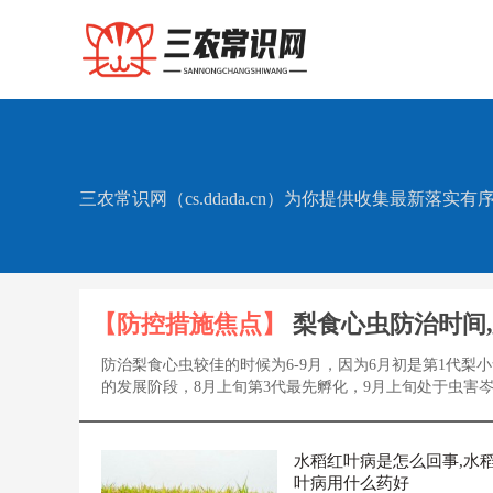
三农常识网（cs.ddada.cn）为你提供收集最新
【防控措施焦点】
梨食心虫防治时间
防治梨食心虫较佳的时候为6-9月，因为6月初是第1代梨
的发展阶段，8月上旬第3代最先孵化，9月上旬处于虫害岑岭
水稻红叶病是怎么回事,水
叶病用什么药好