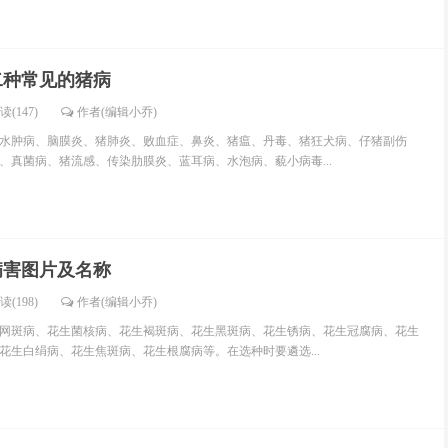
二种常见的猪病
读(147)
作者(编辑小乔)
水肿病、脑膜炎、猪肺炎、败血症、鼻炎、猪瘟、丹毒、猪狂犬病、仔猪副伤
、真菌病、猪流感、传染肋膜炎、蓝耳病、水泡病、藐小病毒...
病害图片及名称
读(198)
作者(编辑小乔)
网斑病、花生菌核病、花生褐斑病、花生黑斑病、花生锈病、花生冠腐病、花生
花生白绢病、花生焦斑病、花生根腐病等。在选种时要遴选...