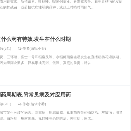
农用链霉素、新植霉素、叶枯唑、噻菌铜溶液、春雷霉素等。花生青枯病的发病
茬病株残留，或莳植抗病性弱的品种，或赶上时晴时雨的气...
瘟什么药有特效,发生在什么时期
读(241)
作者(编辑小乔)
灵、三环唑、富士一号和稻瘟灵等。水稻穗颈瘟轻易发生在直播稻扬花灌浆期，
因为降雨次数多，轻易形成高湿、低温、寡照的前提，所以...
用药周期表,附常见病及对应用药
读(201)
作者(编辑小乔)
城市发生分歧的病害。霜霉病：用霜霉威、氟吡菌胺等药物防治。灰霉病：用异
治。白粉病：用露娜森、氟硅唑等药物防治。黑痘病：用戊...