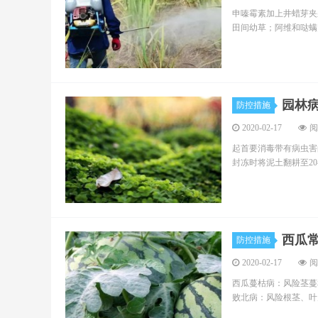
申嗪霉素加上井蜡芽夹
田间幼草；阿维和哒螨
园林
防控措施
2020-02-17
阅
起首要消毒带有病虫害
封冻时将泥土翻耕至20
西瓜
防控措施
2020-02-17
阅
西瓜蔓枯病：风险茎蔓
败北病：风险根茎、叶