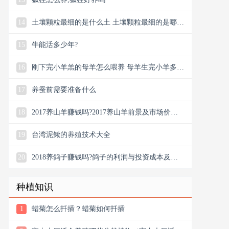
14
土壤颗粒最细的是什么土 土壤颗粒最细的是哪一
类
15
牛能活多少年?
16
刚下完小羊羔的母羊怎么喂养 母羊生完小羊多久
配种
17
养蚕前需要准备什么
18
2017养山羊赚钱吗?2017养山羊前景及市场价格
行情
19
台湾泥鳅的养殖技术大全
20
2018养鸽子赚钱吗?鸽子的利润与投资成本及前
景预
种植知识
1
蜡菊怎么扦插？蜡菊如何扦插