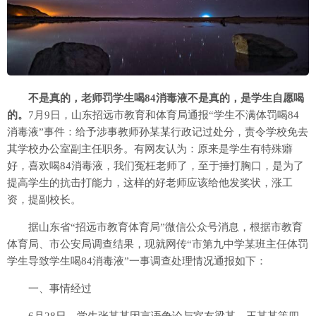
不是真的，老师罚学生喝84消毒液不是真的，是学生自愿喝
的。
7月9日，山东招远市教育和体育局通报“学生不满体罚喝84
消毒液”事件：给予涉事教师孙某某行政记过处分，责令学校免去
其学校办公室副主任职务。有网友认为：原来是学生有特殊癖
好，喜欢喝84消毒液，我们冤枉老师了，至于捶打胸口，是为了
提高学生的抗击打能力，这样的好老师应该给他发奖状，涨工
资，提副校长。
据山东省“招远市教育体育局”微信公众号消息，根据市教育
体育局、市公安局调查结果，现就网传“市第九中学某班主任体罚
学生导致学生喝84消毒液”一事调查处理情况通报如下：
一、事情经过