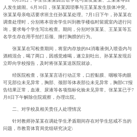
6月28日，学生张某某因言语争论与室友梁某、王某某等四
人发生嬉闹。6月30日，张某某因琐事与王某某发生肢体冲突。
张某某母亲电话要求班主任孙某某处理。7月1日下午，孙某某在
调查处理时，分别将本宿舍学生叫到教学楼临时留观室内进行问
询，要求每个学生写出检查。期间，分别对张某某、王某某等五
名学生存在用手拍打后颈、捶打胸膛的行为。
张某某在写检查期间，将室内存放的84消毒液倒入喷壶内与
酒精混合，喝了两口，因感觉难喝，遂立刻吐出。孙某某发现后
立即向学校报告，及时将张某某送医院就诊。
经医院检查，张某某言语行动正常，口腔黏膜、咽喉等肉眼
可见部位未见异常，胸部、颈部等体表部位未见异常，胸部CT报
告结果正常，血液、尿液等各项指标化验未见异常。张某某已于7
月8日下午解除住院观察，办理出院。
二、对学校及相关责任人处理情况
针对教师孙某某在调处学生矛盾期间存在对学生惩戒不当的
问题，市教育体育局党组研究决定: