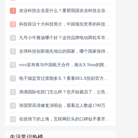
样？
2
农业科技企业是什么？重塑我国农业科技企业版
图
3
科技前沿十大科技简介，中国领先世界的科技创
新
4
九号小牛雅迪哪个好？这些品牌电动两轮车市场
谁主沉浮市场？
5
全球科技创新领先地位的国家，哪个国家保持科
技创新的领先地位
6
vivo宣布将与中国航天合作，推出X Note的限量
联名礼盒
7
电子烟监管过渡期多久？看看RELX悦刻官方微
信公众号今日消息
8
滴滴国际化部门怎么样？也开始裁员了，公告宣
布滴滴将退出南非
9
张国荣高清修复演唱会，观看总人数超1700万
10
在疫情下的上海，互联网巨头的口碑似乎要开始
翻盘了，双向发力
生活常识热榜