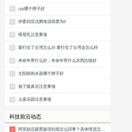
8
cpu哪个牌子好
9
评委回应沈腾海清得票为0
10
喂母乳注意事项
11
要打仗了台湾怎么办 要打仗了台湾会怎么样
12
本命年带什么好，本命年带什么东西比较好
13
太阳能热水器哪个牌子好
14
做了隆鼻后注意事项
15
儿童乐园注意事项
科技前沿动态
1
阿里副总裁贾扬清到底怎么回事？具体情况怎么