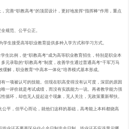
，完善“职教高考”的顶层设计，更好地发挥“指挥棒”作用，重点
安全规范、公平公正。
，为学生接受高等职业教育提供多种入学方式和学习方式。
录学生比例，使“职教高考”成为高等职业教育招生，特别是职业本
多元录取的“职教高考”制度，改善学生通过普通高考“千军万马
效缓解，职业教育“中高本一体化”培养模式基本形成。
拥有一项被认可的技能。但现在职高变得没有认可度，深层的原因
的唯一评价就是考试成绩，而没有实践能力一说。再者教学能力强
恶性循环，却也无人提起这个现象，无人关注，无政策重新帮扶。
太公平，但平心而论，就他们这样的基础，高考能上本科都烧高
。
后毕业证不要再区分什么全日制非全日制，毕业证不应该显示哪