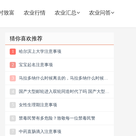
村致富
农业行情
农业汇总
农业问答
猜你喜欢推荐
1
哈尔滨上大学注意事项
2
宝宝起名注意事项
3
马拉多纳什么时候离去的，马拉多纳什么时候逝
世的
4
国产大型邮轮进入双轮同造时代了吗 国产大型邮
轮进入双轮同造时代
5
女性生理期注意事项
6
禁毒民警有多危险？致敬每一位禁毒民警
7
中药直肠滴入注意事项