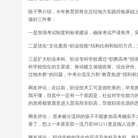
陈子季介绍，今年教育部将在总结地方实践经验基础上
做好三件事：
一是加强考试制度和标准建设，确保考试严谨有序、
二是优化“文化素质+职业技能”结构比例和组织方式
三是扩大职业本科、职业专科学校通过“职教高考”招
科学校招生的主渠道。推动建立省级统筹、综合评价、
过独木桥”的问题，中考分流压力和“教育焦虑”得到有
网友评论：在以前，职业技术工可是很吃香的，毕竟
我不懂，但其中一定有一个原因是，社会对学生能力
的老师都更愿意进入普高而非职高，导致职高生源的
网友评论： 原来被分流掉的孩子不能参加高考确实不
香了，想上一本甚至双一流乃至985211更是痴人说梦
网友评论： 职业学校的学生也应该升专科升本科，然