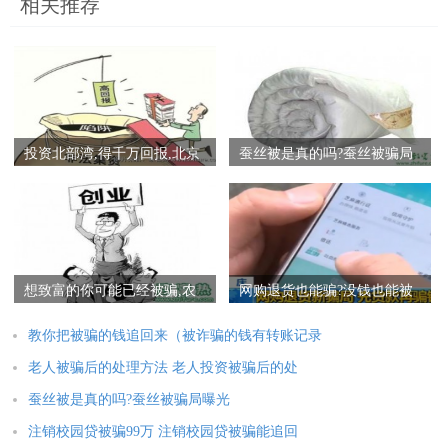
相关推荐
投资北部湾,得千万回报,北京
蚕丝被是真的吗?蚕丝被骗局
老人广西传销被骗
曝光
想致富的你可能已经被骗,农
网购退货也能骗?没钱也能被
村创业项目骗局曝光
骗！
教你把被骗的钱追回来（被诈骗的钱有转账记录
老人被骗后的处理方法 老人投资被骗后的处
蚕丝被是真的吗?蚕丝被骗局曝光
注销校园贷被骗99万 注销校园贷被骗能追回