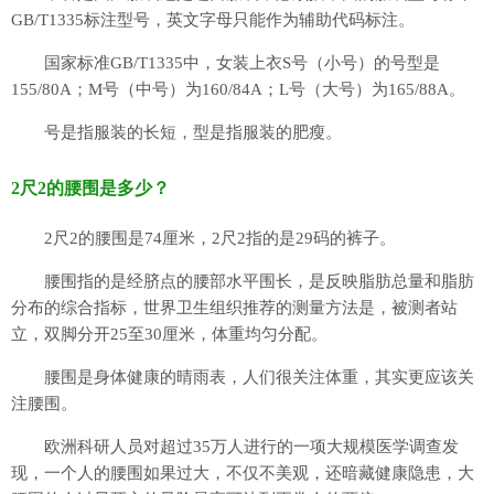
GB/T1335标注型号，英文字母只能作为辅助代码标注。
国家标准GB/T1335中，女装上衣S号（小号）的号型是
155/80A；M号（中号）为160/84A；L号（大号）为165/88A。
号是指服装的长短，型是指服装的肥瘦。
2尺2的腰围是多少？
2尺2的腰围是74厘米，2尺2指的是29码的裤子。
腰围指的是经脐点的腰部水平围长，是反映脂肪总量和脂肪
分布的综合指标，世界卫生组织推荐的测量方法是，被测者站
立，双脚分开25至30厘米，体重均匀分配。
腰围是身体健康的晴雨表，人们很关注体重，其实更应该关
注腰围。
欧洲科研人员对超过35万人进行的一项大规模医学调查发
现，一个人的腰围如果过大，不仅不美观，还暗藏健康隐患，大