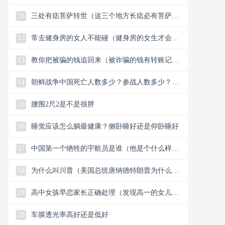
11
三处有痣菩萨转世（这三个地方长痣必有菩萨保
佑）
12
常去健身房的女人不能碰（健身房的女生才会懂
的33个小细节）
13
教你把被骗的钱追回来（被诈骗的钱有转账记录
能追回）
14
朝鲜战争中国死亡人数多少？参战人数多少？中
国赢了还是美国？
15
腰围2尺2是不是很胖
16
睡觉应该怎么躺最健康？侧卧睡好还是仰卧睡好
17
中国第一个牺牲的宇航员是谁（他是个什么样的
人）
18
为什么叫川普（美国总统唐纳德特朗普为什么叫
川普）
19
高中女孩早恋家长正确处理（发现高一的女儿早
恋谈恋爱怎么解决）
20
车膜透光率高好还是低好