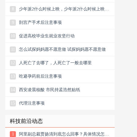
8
少年派2什么时候上映，少年派2什么时候上映
2022几月几日
9
剖宫产手术后注意事项
10
促进高校毕业生就业攻坚行动
11
怎么试探妈妈愿不愿意做 试探妈妈愿不愿意做
12
人死亡了去哪了，人死亡了一般去哪里
13
吃避孕药前后注意事项
14
西安凌晨核酸 市民持孟浩然贴纸
15
代理注意事项
科技前沿动态
1
阿里副总裁贾扬清到底怎么回事？具体情况怎么