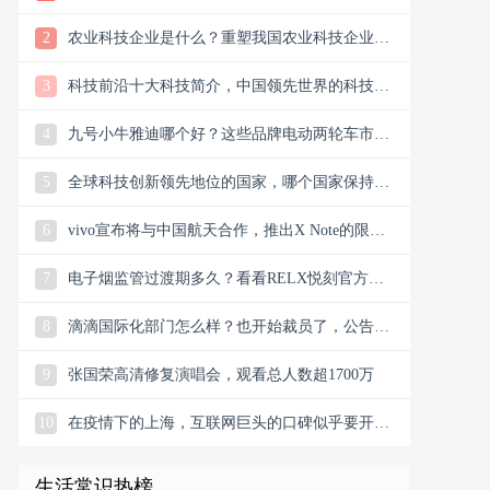
样？
2
农业科技企业是什么？重塑我国农业科技企业版
图
3
科技前沿十大科技简介，中国领先世界的科技创
新
4
九号小牛雅迪哪个好？这些品牌电动两轮车市场
谁主沉浮市场？
5
全球科技创新领先地位的国家，哪个国家保持科
技创新的领先地位
6
vivo宣布将与中国航天合作，推出X Note的限量
联名礼盒
7
电子烟监管过渡期多久？看看RELX悦刻官方微
信公众号今日消息
8
滴滴国际化部门怎么样？也开始裁员了，公告宣
布滴滴将退出南非
9
张国荣高清修复演唱会，观看总人数超1700万
10
在疫情下的上海，互联网巨头的口碑似乎要开始
翻盘了，双向发力
生活常识热榜