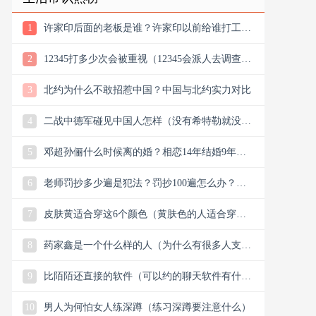
1
许家印后面的老板是谁？许家印以前给谁打工？
他老丈是谁
2
12345打多少次会被重视（12345会派人去调查
吗）
3
北约为什么不敢招惹中国？中国与北约实力对比
4
二战中德军碰见中国人怎样（没有希特勒就没有
新中国是真的吗）
5
邓超孙俪什么时候离的婚？相恋14年结婚9年说
离就离？
6
老师罚抄多少遍是犯法？罚抄100遍怎么办？算
体罚吗？可以去告吗
7
皮肤黄适合穿这6个颜色（黄肤色的人适合穿什
么颜色的衣服）
8
药家鑫是一个什么样的人（为什么有很多人支持
药家鑫）
9
比陌陌还直接的软件（可以约的聊天软件有什
么）
10
男人为何怕女人练深蹲（练习深蹲要注意什么）