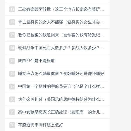
11
三处有痣菩萨转世（这三个地方长痣必有菩萨保
佑）
12
常去健身房的女人不能碰（健身房的女生才会懂
的33个小细节）
13
教你把被骗的钱追回来（被诈骗的钱有转账记录
能追回）
14
朝鲜战争中国死亡人数多少？参战人数多少？中
国赢了还是美国？
15
腰围2尺2是不是很胖
16
睡觉应该怎么躺最健康？侧卧睡好还是仰卧睡好
17
中国第一个牺牲的宇航员是谁（他是个什么样的
人）
18
为什么叫川普（美国总统唐纳德特朗普为什么叫
川普）
19
高中女孩早恋家长正确处理（发现高一的女儿早
恋谈恋爱怎么解决）
20
车膜透光率高好还是低好