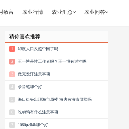
村致富
农业行情
农业汇总
农业问答
猜你喜欢推荐
1
印度人口反超中国了吗
2
王一博是性工作者吗？王一博有过性吗
3
做完发汗注意事项
4
录音笔哪个好
5
海口街头出现海市蜃楼 海边有海市蜃楼吗
6
吃鹌鹑有什么注意事项
7
1080p和4k哪个好