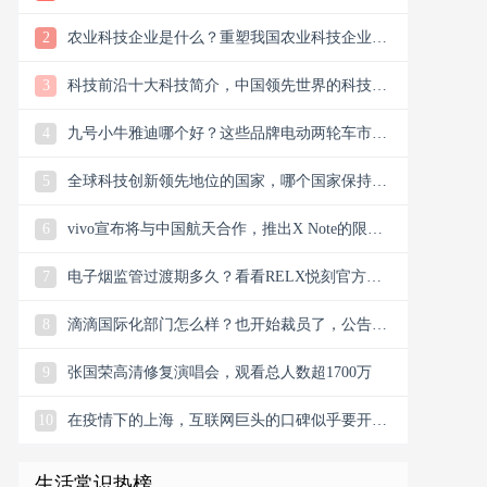
样？
2
农业科技企业是什么？重塑我国农业科技企业版
图
3
科技前沿十大科技简介，中国领先世界的科技创
新
4
九号小牛雅迪哪个好？这些品牌电动两轮车市场
谁主沉浮市场？
5
全球科技创新领先地位的国家，哪个国家保持科
技创新的领先地位
6
vivo宣布将与中国航天合作，推出X Note的限量
联名礼盒
7
电子烟监管过渡期多久？看看RELX悦刻官方微
信公众号今日消息
8
滴滴国际化部门怎么样？也开始裁员了，公告宣
布滴滴将退出南非
9
张国荣高清修复演唱会，观看总人数超1700万
10
在疫情下的上海，互联网巨头的口碑似乎要开始
翻盘了，双向发力
生活常识热榜