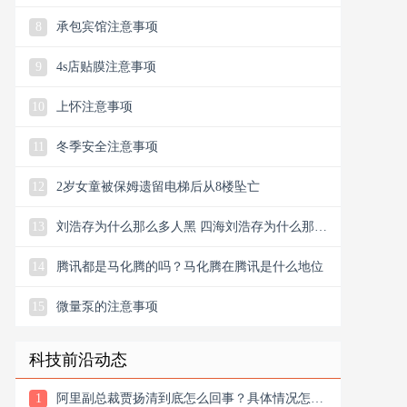
8
承包宾馆注意事项
9
4s店贴膜注意事项
10
上怀注意事项
11
冬季安全注意事项
12
2岁女童被保姆遗留电梯后从8楼坠亡
13
刘浩存为什么那么多人黑 四海刘浩存为什么那么
多人黑
14
腾讯都是马化腾的吗？马化腾在腾讯是什么地位
15
微量泵的注意事项
科技前沿动态
1
阿里副总裁贾扬清到底怎么回事？具体情况怎么