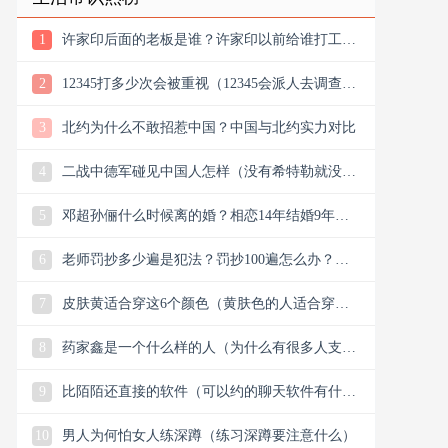
1
许家印后面的老板是谁？许家印以前给谁打工？
他老丈是谁
2
12345打多少次会被重视（12345会派人去调查
吗）
3
北约为什么不敢招惹中国？中国与北约实力对比
4
二战中德军碰见中国人怎样（没有希特勒就没有
新中国是真的吗）
5
邓超孙俪什么时候离的婚？相恋14年结婚9年说
离就离？
6
老师罚抄多少遍是犯法？罚抄100遍怎么办？算
体罚吗？可以去告吗
7
皮肤黄适合穿这6个颜色（黄肤色的人适合穿什
么颜色的衣服）
8
药家鑫是一个什么样的人（为什么有很多人支持
药家鑫）
9
比陌陌还直接的软件（可以约的聊天软件有什
么）
10
男人为何怕女人练深蹲（练习深蹲要注意什么）