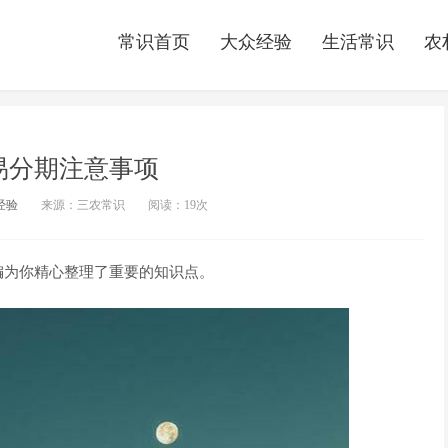
常识首页
大众经验
生活常识
农
易分期注意事项
经验
来源：三农常识
阅读：
19次
编为你精心整理了重要的知识点。