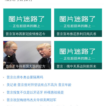
普京宣布因新冠疫情推迟今
普京宣布推迟胜利日阅兵准
年胜利日阅兵式
备工作 具体时间还未确定
普京正等待美国大选的官方
普京：俄中关系达到前所未
结果！俄罗斯和美国哪个厉
有高水平 目标就是应对“百年
害？距离多远？
大变局”
普京出席冬奥会要隔离吗
美记者:普京曾对拜登说有点不高兴 普京年龄
普京报复不仅是以牙还牙 朴槿惠祖籍是
普京祝贺梅德韦杰夫夺得美网冠军