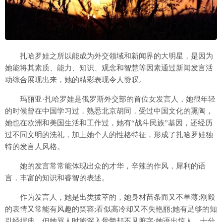
扎哈罗娃之所以能成为外交领域和新闻界的大明星，是因为
她能将其素质、能力、知识、观念和智慧等因素通过新闻发言活
动综合展现出来，她的精彩表现令人赞叹。
玛丽亚·扎哈罗娃是俄罗斯外交部的首位女发言人，她很年轻
的时候曾在中国学习过，熟悉北京胡同，受过中国文化的熏陶，
她也在欧洲和美国生活和工作过，她有“战斗民族”基因，还经历
过不同文明的洗礼，加上她个人的性格特征，形成了扎哈罗娃独
特的发言人风格。
她的发言常常能体现出众的才华，辛辣的作风，犀利的语
言，丰富的知识和睿智的表述。
作为发言人，她是出类拔萃的，她身材苗条而又不单薄;刚毅
的表情又常能有风趣的笑容;看似高冷却又不失艳丽;她有足够的知
引经据典，但她骂人时能深入骨髓却不见脏字;她语出惊人、十分