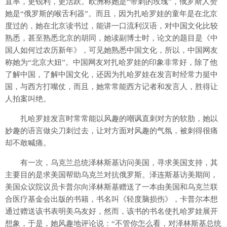
直率，更锐利，更活跃。欧洲称她是“带刺的玫瑰”，俄罗斯人赞
她是“俄罗斯的喉舌利器”。而且，因为扎哈罗娃的童年是在北京
度过的，她在北京读书过，能讲一口流利汉语，对中国文化比较
熟悉，甚至熟悉北京的胡同，她读副博士时，论文的题目是《中
国人如何过农历新年》，可见她熟悉中国文化，所以，中国网友
称她为“北京大妞”。中国网友对扎哈罗娃的印象非常好，除了他
了解中国，了解中国文化，还因为扎哈罗娃在发言时经常力挺中
国，与西方打嘴仗，而且，她常常能西方记者和发言人，胜得让
人拍案叫绝。
扎哈罗娃发言时常常能以风趣的嘲讽直刺对方的软肋，她以
妙趣的语言做尖刀刺过去，让对方面对风趣的气氛，被刺得很痛
却不敢喊痛。
有一次，乌克兰总统泽林斯基访问美国，寻求美国支持，其
主要目的是求美国帮助乌克兰对抗俄罗斯。泽连斯基访美期间，
美国众议院议员卡普尔向泽林斯基赠送了一本由美国和乌克兰联
合医疗基金会出版的书籍，书名叫《轻度脑损伤》，卡普尔本想
通过赠送该书表明美乌友好，然而，该书的书名使扎哈罗娃展开
想象，于是，她风趣地评论说：“不管你怎么看，对泽林斯基总统