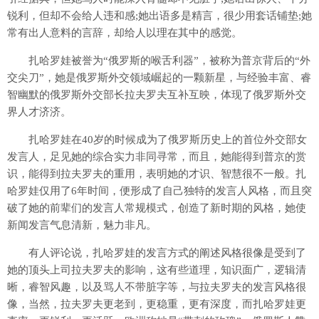
锐利，但却不会给人违和感;她出语多是精言，很少用套话铺垫;她
常有出人意料的言辞，却给人以理在其中的感觉。
扎哈罗娃被誉为“俄罗斯的喉舌利器”，被称为普京背后的“外
交尖刀”，她是俄罗斯外交领域崛起的一颗新星，与经验丰富、睿
智幽默的俄罗斯外交部长拉夫罗夫互补互映，体现了俄罗斯外交
界人才济济。
扎哈罗娃在40岁的时候成为了俄罗斯历史上的首位外交部女
发言人，足见她的综合实力非同寻常，而且，她能得到普京的赏
识，能得到拉夫罗夫的重用，表明她的才识、智慧很不一般。扎
哈罗娃仅用了6年时间，便形成了自己独特的发言人风格，而且突
破了她的前辈们的发言人常规模式，创造了新时期的风格，她使
新闻发言气息清新，魅力非凡。
有人评论说，扎哈罗娃的发言方式的阐述风格很像是受到了
她的顶头上司拉夫罗夫的影响，这有些道理，知识面广，逻辑清
晰，睿智风趣，以及骂人不带脏字等，与拉夫罗夫的发言风格很
像，当然，拉夫罗夫更老到，更稳重，更有深度，而扎哈罗娃更