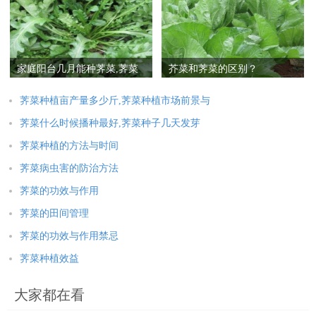
家庭阳台几月能种荠菜,荠菜
芥菜和荠菜的区别？
阳台种植方法
荠菜种植亩产量多少斤,荠菜种植市场前景与
荠菜什么时候播种最好,荠菜种子几天发芽
荠菜种植的方法与时间
荠菜病虫害的防治方法
荠菜的功效与作用
荠菜的田间管理
荠菜的功效与作用禁忌
荠菜种植效益
大家都在看