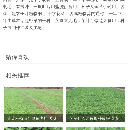
刺毛，有辣味，一般叶片用盐腌供食用，种子及全草供药用。荠
菜：是双子叶植物纲 、十字花科、荠属植物荠的通称，一年或二
年生草本，是野菜的一种，茎直立无毛，茎叶可做蔬菜食用，种
子可制作油漆及肥皂。
猜你喜欢
相关推荐
荠菜种植亩产量多少斤,荠菜
荠菜什么时候播种最好,荠菜
种植市场前景与效益
种子几天发芽