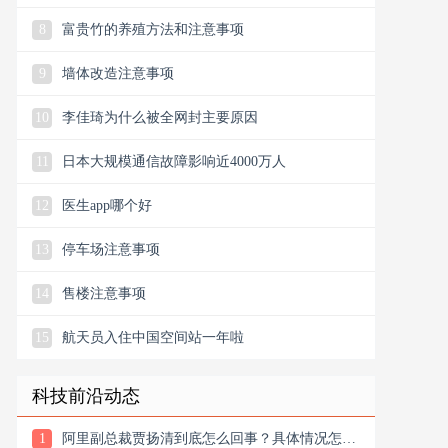
8
富贵竹的养殖方法和注意事项
9
墙体改造注意事项
10
李佳琦为什么被全网封主要原因
11
日本大规模通信故障影响近4000万人
12
医生app哪个好
13
停车场注意事项
14
售楼注意事项
15
航天员入住中国空间站一年啦
科技前沿动态
1
阿里副总裁贾扬清到底怎么回事？具体情况怎么