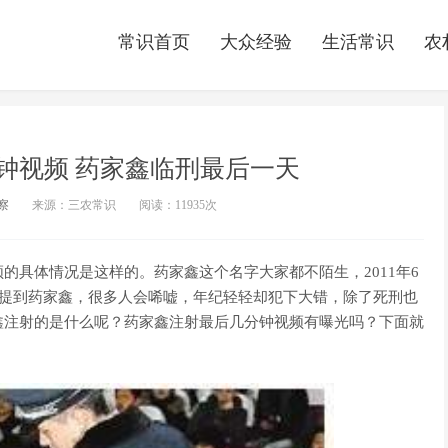
常识首页
大众经验
生活常识
农
钟视频 药家鑫临刑最后一天
察
来源：三农常识
阅读：
11935次
的具体情况是这样的。药家鑫这个名字大家都不陌生，2011年6
次提到药家鑫，很多人会唏嘘，年纪轻轻却犯下大错，除了死刑也
鑫注射的是什么呢？药家鑫注射最后几分钟视频有曝光吗？下面就