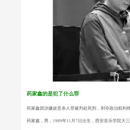
药家鑫的是犯了什么罪
药家鑫因涉嫌故意杀人罪被判处死刑，剥夺政治权利
药家鑫，男，1989年11月7日出生，西安音乐学院大