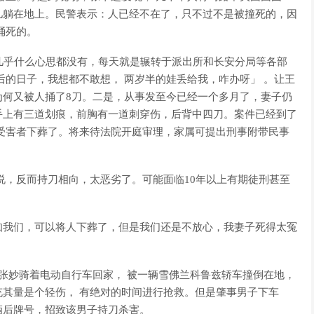
儿躺在地上。民警表示：人已经不在了，只不过不是被撞死的，因
捅死的。
几乎什么心思都没有，每天就是辗转于派出所和长安分局等各部
后的日子，我想都不敢想， 两岁半的娃丢给我，咋办呀」 。让王
为何又被人捅了8刀。二是，从事发至今已经一个多月了，妻子仍
手上有三道划痕，前胸有一道刺穿伤，后背中四刀。案件已经到了
受害者下葬了。将来待法院开庭审理，家属可提出刑事附带民事
说，反而持刀相向，太恶劣了。可能面临10年以上有期徒刑甚至
知我们，可以将人下葬了，但是我们还是不放心，我妻子死得太冤
妻子张妙骑着电动自行车回家， 被一辆雪佛兰科鲁兹轿车撞倒在地，
其量是个轻伤， 有绝对的时间进行抢救。但是肇事男子下车
辆后牌号，招致该男子持刀杀害。