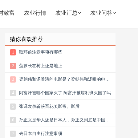
村致富
农业行情
农业汇总
农业问答
猜你喜欢推荐
1
取环前注意事项有哪些
2
菠萝长在树上还是地上
3
梁朝伟和汤唯演的电影是？梁朝伟和汤唯的电影
观后感
4
阿富汗被哪个国家灭了 阿富汗被塔利班灭国了吗
5
张译袁泉斩获百花奖影帝、影后
6
孙正义是华人还是日本人，孙正义到底是中国人
还是日本人
7
去日本自由行注意事项