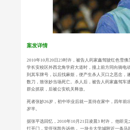
案发详情
2010年10月20日23时许，被告人药家鑫驾驶红
学长安校区外西北角学府大道时，撞上前方同向骑电
到其车牌号，以后找麻烦，便产生杀人灭口之恶念，
数刀，致张妙当场死亡。杀人后，被告人药家鑫驾车
群众抓获，后被公安机关释放。
死者张妙26岁，初中毕业后就一直待在家中，四年前
岁半。
据张平选回忆，2010年10月21日凌晨3 时许， 
打开门，堂侄张凯告诉他， 一块去大学城附近一条马