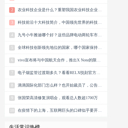
样？
2
农业科技企业是什么？重塑我国农业科技企业版
图
3
科技前沿十大科技简介，中国领先世界的科技创
新
4
九号小牛雅迪哪个好？这些品牌电动两轮车市场
谁主沉浮市场？
5
全球科技创新领先地位的国家，哪个国家保持科
技创新的领先地位
6
vivo宣布将与中国航天合作，推出X Note的限量
联名礼盒
7
电子烟监管过渡期多久？看看RELX悦刻官方微
信公众号今日消息
8
滴滴国际化部门怎么样？也开始裁员了，公告宣
布滴滴将退出南非
9
张国荣高清修复演唱会，观看总人数超1700万
10
在疫情下的上海，互联网巨头的口碑似乎要开始
翻盘了，双向发力
生活常识热榜