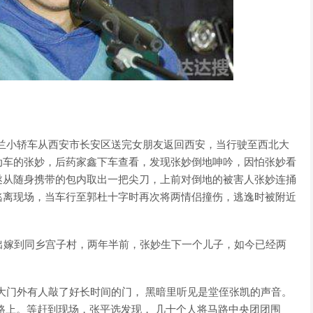
色雪佛兰小轿车从西安市长安区送完女朋友返回西安，当行驶至西北大
动车的张妙，后药家鑫下车查看，发现张妙倒地呻吟，因怕张妙看
遂从随身携带的包内取出一把尖刀，上前对倒地的被害人张妙连捅
逃离现场，当车行至郭杜十字时再次将两情侣撞伤，逃逸时被附近
出嫁到同乡宫子村，两年半前，张妙生下一个儿子，如今已经两
他听见大门外有人敲了好长时间的门， 黑暗里听见是堂侄张凯的声音。
路上。等赶到现场，张平选发现， 几十个人将马路中央团团围