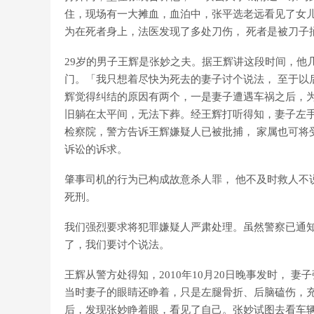
住，现场有一大摊血，血泊中，张平选老远看见了女
为在死者身上，法医发现了多处刀伤， 死者是被刀子
29岁的男子王辉是张妙之夫。据王辉讲这段时间，他
门。「我只想着尽快为死去的妻子讨个说法， 至于以
辉觉得纠结的原因有两个，一是妻子遭遇车祸之后，
旧躺在太平间，无法下葬。经王辉打听得知，妻子左
检察院，警方告诉王辉嫌疑人已被批捕， 家属也可将
诉讼的诉求。
肇事司机的行为已构成故意杀人罪， 他不及时救人不
死刑。
我们强烈要求将犯罪嫌疑人严肃处理。虽然警察已通
了，我们要讨个说法。
王辉从警方处得知，2010年10月20日晚事发时， 
当时妻子的眼睛还睁着，只是左腿骨折、后脑磕伤，充
后，发现张妙睁着眼，看见了自己。张妙试图去看车