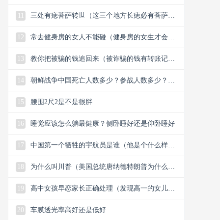
11
三处有痣菩萨转世（这三个地方长痣必有菩萨保
佑）
12
常去健身房的女人不能碰（健身房的女生才会懂
的33个小细节）
13
教你把被骗的钱追回来（被诈骗的钱有转账记录
能追回）
14
朝鲜战争中国死亡人数多少？参战人数多少？中
国赢了还是美国？
15
腰围2尺2是不是很胖
16
睡觉应该怎么躺最健康？侧卧睡好还是仰卧睡好
17
中国第一个牺牲的宇航员是谁（他是个什么样的
人）
18
为什么叫川普（美国总统唐纳德特朗普为什么叫
川普）
19
高中女孩早恋家长正确处理（发现高一的女儿早
恋谈恋爱怎么解决）
20
车膜透光率高好还是低好