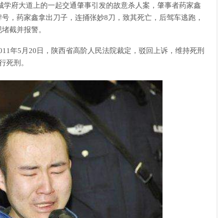
大学城学府大道上的一起交通肇事引发的故意杀人案，肇事者药家鑫
牌号，药家鑫拿出刀子，连捅张妙8刀，致其死亡，后驾车逃跑，
现堵截并报警。
11年5月20日，陕西省高阶人民法院裁定，驳回上诉，维持死刑
执行死刑。