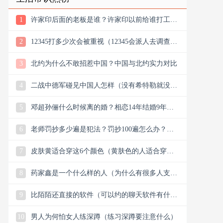
1
许家印后面的老板是谁？许家印以前给谁打工？
他老丈是谁
2
12345打多少次会被重视（12345会派人去调查
吗）
3
北约为什么不敢招惹中国？中国与北约实力对比
4
二战中德军碰见中国人怎样（没有希特勒就没有
新中国是真的吗）
5
邓超孙俪什么时候离的婚？相恋14年结婚9年说
离就离？
6
老师罚抄多少遍是犯法？罚抄100遍怎么办？算
体罚吗？可以去告吗
7
皮肤黄适合穿这6个颜色（黄肤色的人适合穿什
么颜色的衣服）
8
药家鑫是一个什么样的人（为什么有很多人支持
药家鑫）
9
比陌陌还直接的软件（可以约的聊天软件有什
么）
10
男人为何怕女人练深蹲（练习深蹲要注意什么）