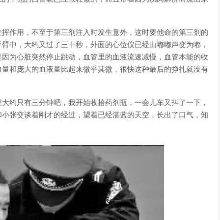
发挥作用，不至于第三剂注入时发生意外，这时要他命的第三剂的
手臂中，大约又过了三十秒，外面的心位仪已经由嘟嘟声变为嘟，
是因为心脏突然停止跳动，血管里的血液流速减慢，血管本能的收
力量和庞大的血液量比起来微乎其微，很快这种最后的挣扎就没有
程大约只有三分钟吧，我开始收拾药剂瓶，一会儿车又抖了一下，
和小张交谈着刚才的经过，望着已经湛蓝的天空，长出了口气，知