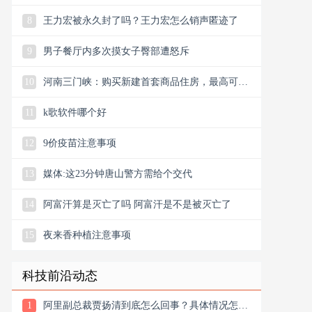
8
王力宏被永久封了吗？王力宏怎么销声匿迹了
9
男子餐厅内多次摸女子臀部遭怒斥
10
河南三门峡：购买新建首套商品住房，最高可享
3万元购房补贴
11
k歌软件哪个好
12
9价疫苗注意事项
13
媒体:这23分钟唐山警方需给个交代
14
阿富汗算是灭亡了吗 阿富汗是不是被灭亡了
15
夜来香种植注意事项
科技前沿动态
1
阿里副总裁贾扬清到底怎么回事？具体情况怎么