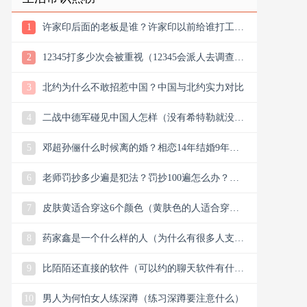
1
许家印后面的老板是谁？许家印以前给谁打工？
他老丈是谁
2
12345打多少次会被重视（12345会派人去调查
吗）
3
北约为什么不敢招惹中国？中国与北约实力对比
4
二战中德军碰见中国人怎样（没有希特勒就没有
新中国是真的吗）
5
邓超孙俪什么时候离的婚？相恋14年结婚9年说
离就离？
6
老师罚抄多少遍是犯法？罚抄100遍怎么办？算
体罚吗？可以去告吗
7
皮肤黄适合穿这6个颜色（黄肤色的人适合穿什
么颜色的衣服）
8
药家鑫是一个什么样的人（为什么有很多人支持
药家鑫）
9
比陌陌还直接的软件（可以约的聊天软件有什
么）
10
男人为何怕女人练深蹲（练习深蹲要注意什么）