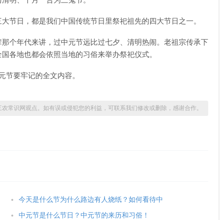
与清明、十月一合为三鬼节。
三大节日，都是我们中国传统节日里祭祀祖先的四大节日之一。
辈那个年代来讲，过中元节远比过七夕、清明热闹。老祖宗传承下
全国各地也都会依照当地的习俗来举办祭祀仪式。
元节要牢记的全文内容。
三农常识网观点。如有误或侵犯您的利益，可联系我们修改或删除，感谢合作。
今天是什么节为什么路边有人烧纸？如何看待中
中元节是什么节日？中元节的来历和习俗！