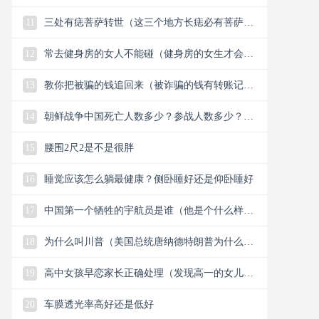
11
三处有痣菩萨转世（这三个地方长痣必有菩萨保
佑）
12
常去健身房的女人不能碰（健身房的女生才会懂
的33个小细节）
13
教你把被骗的钱追回来（被诈骗的钱有转账记录
能追回）
14
朝鲜战争中国死亡人数多少？参战人数多少？中
国赢了还是美国？
15
腰围2尺2是不是很胖
16
睡觉应该怎么躺最健康？侧卧睡好还是仰卧睡好
17
中国第一个牺牲的宇航员是谁（他是个什么样的
人）
18
为什么叫川普（美国总统唐纳德特朗普为什么叫
川普）
19
高中女孩早恋家长正确处理（发现高一的女儿早
恋谈恋爱怎么解决）
20
车膜透光率高好还是低好