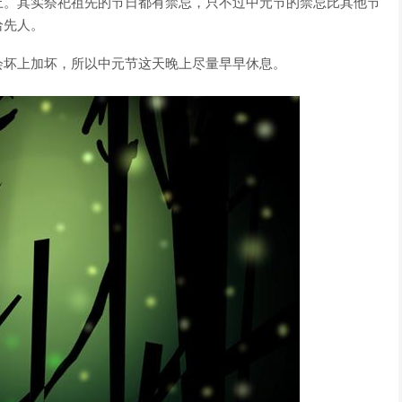
上。其实祭祀祖先的节日都有禁忌，只不过中元节的禁忌比其他节
给先人。
会坏上加坏，所以中元节这天晚上尽量早早休息。