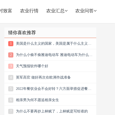
村致富
农业行情
农业汇总
农业问答
猜你喜欢推荐
1
美国是什么主义的国家，美国是属于什么主义国
家
2
为什么小偷不偷雅迪电动车 雅迪电动车为什么不
怕偷
3
天气预报软件哪个好
4
英军高官:做好再次在欧洲作战准备
5
2022年餐饮业会不会好转？六方面举措促进餐饮
业恢复发展
6
相亲男为何不愿追相亲女生
7
为什么不要再抄上林赋了，上林赋是写给谁的