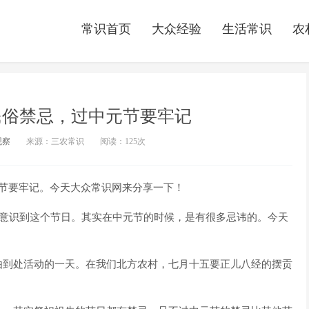
常识首页
大众经验
生活常识
农
民俗禁忌，过中元节要牢记
观察
来源：三农常识
阅读：
125次
节要牢记。今天大众常识网来分享一下！
有意识到这个节日。其实在中元节的时候，是有很多忌讳的。今天
由到处活动的一天。在我们北方农村，七月十五要正儿八经的摆贡