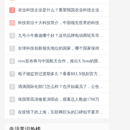
样？
2
农业科技企业是什么？重塑我国农业科技企业版
图
3
科技前沿十大科技简介，中国领先世界的科技创
新
4
九号小牛雅迪哪个好？这些品牌电动两轮车市场
谁主沉浮市场？
5
全球科技创新领先地位的国家，哪个国家保持科
技创新的领先地位
6
vivo宣布将与中国航天合作，推出X Note的限量
联名礼盒
7
电子烟监管过渡期多久？看看RELX悦刻官方微
信公众号今日消息
8
滴滴国际化部门怎么样？也开始裁员了，公告宣
布滴滴将退出南非
9
张国荣高清修复演唱会，观看总人数超1700万
10
在疫情下的上海，互联网巨头的口碑似乎要开始
翻盘了，双向发力
生活常识热榜