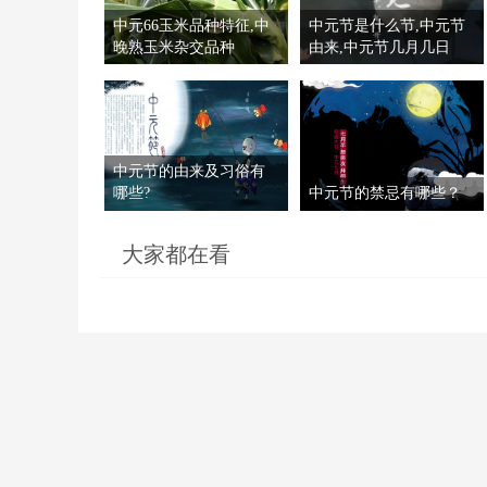
中元66玉米品种特征,中
中元节是什么节,中元节
晚熟玉米杂交品种
由来,中元节几月几日
中元节的由来及习俗有
哪些?
中元节的禁忌有哪些？
大家都在看