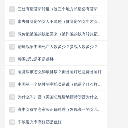
11
三处有痣菩萨转世（这三个地方长痣必有菩萨保
佑）
12
常去健身房的女人不能碰（健身房的女生才会懂
的33个小细节）
13
教你把被骗的钱追回来（被诈骗的钱有转账记录
能追回）
14
朝鲜战争中国死亡人数多少？参战人数多少？中
国赢了还是美国？
15
腰围2尺2是不是很胖
16
睡觉应该怎么躺最健康？侧卧睡好还是仰卧睡好
17
中国第一个牺牲的宇航员是谁（他是个什么样的
人）
18
为什么叫川普（美国总统唐纳德特朗普为什么叫
川普）
19
高中女孩早恋家长正确处理（发现高一的女儿早
恋谈恋爱怎么解决）
20
车膜透光率高好还是低好