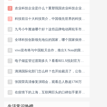
样？
2
农业科技企业是什么？重塑我国农业科技企业版
图
3
科技前沿十大科技简介，中国领先世界的科技创
新
4
九号小牛雅迪哪个好？这些品牌电动两轮车市场
谁主沉浮市场？
5
全球科技创新领先地位的国家，哪个国家保持科
技创新的领先地位
6
vivo宣布将与中国航天合作，推出X Note的限量
联名礼盒
7
电子烟监管过渡期多久？看看RELX悦刻官方微
信公众号今日消息
8
滴滴国际化部门怎么样？也开始裁员了，公告宣
布滴滴将退出南非
9
张国荣高清修复演唱会，观看总人数超1700万
10
在疫情下的上海，互联网巨头的口碑似乎要开始
翻盘了，双向发力
生活常识热榜