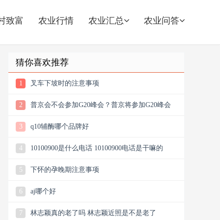
村致富
农业行情
农业汇总
农业问答
猜你喜欢推荐
1
叉车下坡时的注意事项
2
普京会不会参加G20峰会？普京将参加G20峰会
3
q10辅酶哪个品牌好
4
10100900是什么电话 10100900电话是干嘛的
5
下怀的孕晚期注意事项
6
aj哪个好
7
林志颖真的老了吗 林志颖近照是不是老了