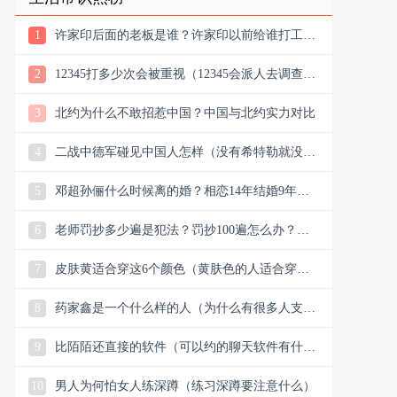
1
许家印后面的老板是谁？许家印以前给谁打工？
他老丈是谁
2
12345打多少次会被重视（12345会派人去调查
吗）
3
北约为什么不敢招惹中国？中国与北约实力对比
4
二战中德军碰见中国人怎样（没有希特勒就没有
新中国是真的吗）
5
邓超孙俪什么时候离的婚？相恋14年结婚9年说
离就离？
6
老师罚抄多少遍是犯法？罚抄100遍怎么办？算
体罚吗？可以去告吗
7
皮肤黄适合穿这6个颜色（黄肤色的人适合穿什
么颜色的衣服）
8
药家鑫是一个什么样的人（为什么有很多人支持
药家鑫）
9
比陌陌还直接的软件（可以约的聊天软件有什
么）
10
男人为何怕女人练深蹲（练习深蹲要注意什么）