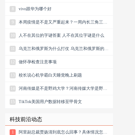
8
vivo跟华为哪个好
9
本周疫情是不是又严重起来？一周内长三角三省
12市现疫情
10
人不在其位的字谜答案 人不在其位字谜是什么
11
乌克兰和俄罗斯为什么打仗 乌克兰和俄罗斯的根
本矛盾在哪里
12
做怀孕检查注意事项
13
校长说心机学霸白天睡觉晚上刷题
14
河南传媒是不是野鸡大学？河南传媒大学是野鸡
大学
15
TikTok美国用户数据转移至甲骨文
科技前沿动态
1
阿里副总裁贾扬清到底怎么回事？具体情况怎么