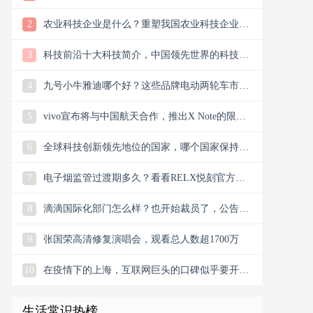
样？
2
农业科技企业是什么？重塑我国农业科技企业版
图
3
科技前沿十大科技简介，中国领先世界的科技创
新
4
九号小牛雅迪哪个好？这些品牌电动两轮车市场
谁主沉浮市场？
5
vivo宣布将与中国航天合作，推出X Note的限量
联名礼盒
6
全球科技创新领先地位的国家，哪个国家保持科
技创新的领先地位
7
电子烟监管过渡期多久？看看RELX悦刻官方微
信公众号今日消息
8
滴滴国际化部门怎么样？也开始裁员了，公告宣
布滴滴将退出南非
9
张国荣高清修复演唱会，观看总人数超1700万
10
在疫情下的上海，互联网巨头的口碑似乎要开始
翻盘了，双向发力
生活常识热榜