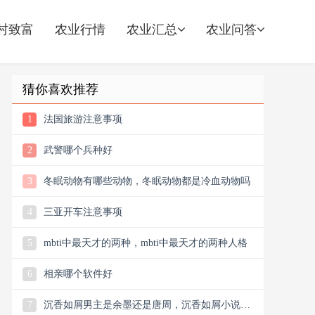
村致富
农业行情
农业汇总
农业问答
猜你喜欢推荐
1
法国旅游注意事项
2
武警哪个兵种好
3
冬眠动物有哪些动物，冬眠动物都是冷血动物吗
4
三亚开车注意事项
5
mbti中最天才的两种，mbti中最天才的两种人格
6
相亲哪个软件好
7
沉香如屑男主是余墨还是唐周，沉香如屑小说男