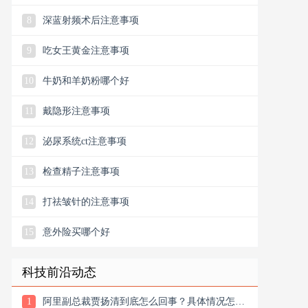
主是余墨还是唐周
8
深蓝射频术后注意事项
9
吃女王黄金注意事项
10
牛奶和羊奶粉哪个好
11
戴隐形注意事项
12
泌尿系统ct注意事项
13
检查精子注意事项
14
打祛皱针的注意事项
15
意外险买哪个好
科技前沿动态
1
阿里副总裁贾扬清到底怎么回事？具体情况怎么