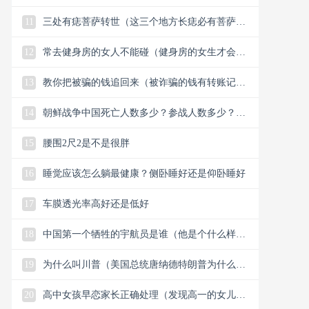
11
三处有痣菩萨转世（这三个地方长痣必有菩萨保
佑）
12
常去健身房的女人不能碰（健身房的女生才会懂
的33个小细节）
13
教你把被骗的钱追回来（被诈骗的钱有转账记录
能追回）
14
朝鲜战争中国死亡人数多少？参战人数多少？中
国赢了还是美国？
15
腰围2尺2是不是很胖
16
睡觉应该怎么躺最健康？侧卧睡好还是仰卧睡好
17
车膜透光率高好还是低好
18
中国第一个牺牲的宇航员是谁（他是个什么样的
人）
19
为什么叫川普（美国总统唐纳德特朗普为什么叫
川普）
20
高中女孩早恋家长正确处理（发现高一的女儿早
恋谈恋爱怎么解决）