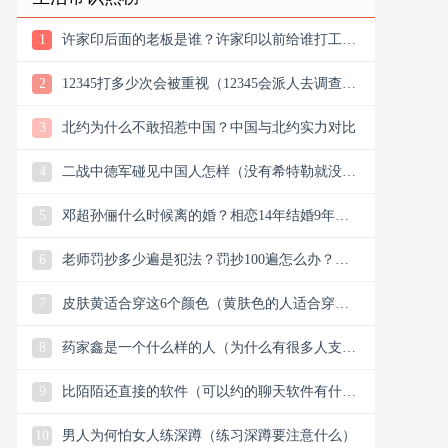
1
许家印后面的老板是谁？许家印以前给谁打工？
他老丈是谁
2
12345打多少次会被重视（12345会派人去调查
吗）
3
北约为什么不敢招惹中国？中国与北约实力对比
4
二战中德军碰见中国人怎样（没有希特勒就没有
新中国是真的吗）
5
邓超孙俪什么时候离的婚？相恋14年结婚9年说
离就离？
6
老师罚抄多少遍是犯法？罚抄100遍怎么办？算
体罚吗？可以去告吗
7
皮肤黄适合穿这6个颜色（黄肤色的人适合穿什
么颜色的衣服）
8
药家鑫是一个什么样的人（为什么有很多人支持
药家鑫）
9
比陌陌还直接的软件（可以约的聊天软件有什
么）
10
男人为何怕女人练深蹲（练习深蹲要注意什么）