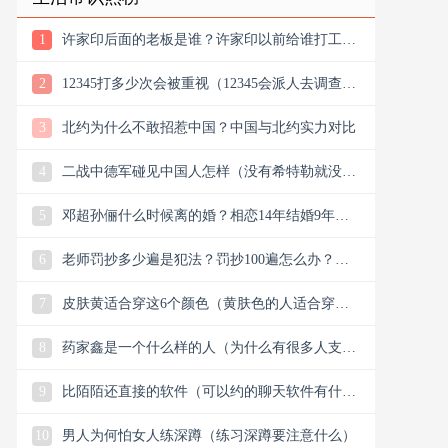
1
许家印后面的老板是谁？许家印以前给谁打工？
他老丈是谁
2
12345打多少次会被重视（12345会派人去调查
吗）
3
北约为什么不敢招惹中国？中国与北约实力对比
4
二战中德军碰见中国人怎样（没有希特勒就没有
新中国是真的吗）
5
邓超孙俪什么时候离的婚？相恋14年结婚9年说
离就离？
6
老师罚抄多少遍是犯法？罚抄100遍怎么办？算
体罚吗？可以去告吗
7
皮肤黄适合穿这6个颜色（黄肤色的人适合穿什
么颜色的衣服）
8
药家鑫是一个什么样的人（为什么有很多人支持
药家鑫）
9
比陌陌还直接的软件（可以约的聊天软件有什
么）
10
男人为何怕女人练深蹲（练习深蹲要注意什么）