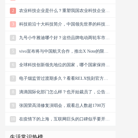
样？
2
农业科技企业是什么？重塑我国农业科技企业版
图
3
科技前沿十大科技简介，中国领先世界的科技创
新
4
九号小牛雅迪哪个好？这些品牌电动两轮车市场
谁主沉浮市场？
5
vivo宣布将与中国航天合作，推出X Note的限量
联名礼盒
6
全球科技创新领先地位的国家，哪个国家保持科
技创新的领先地位
7
电子烟监管过渡期多久？看看RELX悦刻官方微
信公众号今日消息
8
滴滴国际化部门怎么样？也开始裁员了，公告宣
布滴滴将退出南非
9
张国荣高清修复演唱会，观看总人数超1700万
10
在疫情下的上海，互联网巨头的口碑似乎要开始
翻盘了，双向发力
生活常识热榜