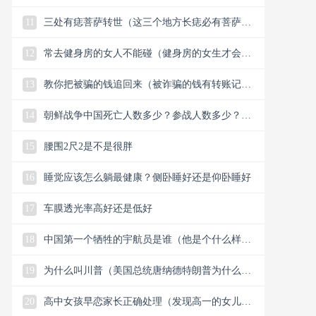
11
三处有痣菩萨转世（这三个地方长痣必有菩萨保
佑）
12
常去健身房的女人不能碰（健身房的女生才会懂
的33个小细节）
13
教你把被骗的钱追回来（被诈骗的钱有转账记录
能追回）
14
朝鲜战争中国死亡人数多少？参战人数多少？中
国赢了还是美国？
15
腰围2尺2是不是很胖
16
睡觉应该怎么躺最健康？侧卧睡好还是仰卧睡好
17
车膜透光率高好还是低好
18
中国第一个牺牲的宇航员是谁（他是个什么样的
人）
19
为什么叫川普（美国总统唐纳德特朗普为什么叫
川普）
20
高中女孩早恋家长正确处理（发现高一的女儿早
恋谈恋爱怎么解决）