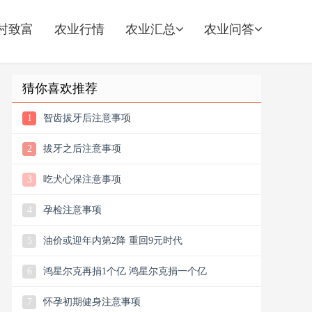
村致富
农业行情
农业汇总
农业问答
猜你喜欢推荐
1
智齿拔牙后注意事项
2
拔牙之后注意事项
3
吃犬心保注意事项
4
孕检注意事项
5
油价或迎年内第2降 重回9元时代
6
鸿星尔克再捐1个亿 鸿星尔克捐一个亿
7
怀孕初期健身注意事项