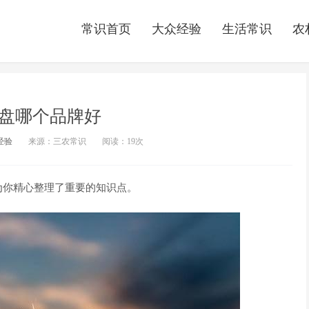
常识首页
大众经验
生活常识
农
盘哪个品牌好
经验
来源：三农常识
阅读：
19次
为你精心整理了重要的知识点。