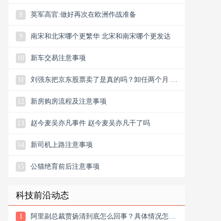
8
英军高官:做好再次在欧洲作战准备
9
南宋和北宋哪个更繁华 北宋和南宋哪个更发达
10
新车交易注意事项
11
刘强东把京东股票卖了是真的吗？卸任两个月 刘
强东从京东套现22亿
12
新房购房流程及注意事项
13
赵今麦吴亦凡事件 赵今麦吴亦凡干了吗
14
新司机上路注意事项
15
公猫绝育前后注意事项
科技前沿动态
1
阿里副总裁贾扬清到底怎么回事？具体情况怎么