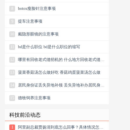
少卢布
8
botox瘦脸针注意事项
9
提车注意事项
10
戴隐形眼镜的注意事项
11
bd是什么职位 bd是什么职位的缩写
12
哪里有回收老式缝纫机的 什么地方回收老式缝纫
机
13
菠菜香菇汤怎么做好吃 香菇鸡蛋菠菜汤怎么做
14
居民身份证丢失异地补领 丢失异地补办居民身份
证
15
德牧饲养注意事项
科技前沿动态
1
阿里副总裁贾扬清到底怎么回事？具体情况怎么