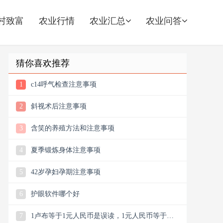
村致富
农业行情
农业汇总
农业问答
猜你喜欢推荐
1
c14呼气检查注意事项
2
斜视术后注意事项
3
含笑的养殖方法和注意事项
4
夏季锻炼身体注意事项
5
42岁孕妇孕期注意事项
6
护眼软件哪个好
7
1卢布等于1元人民币是误读，1元人民币等于多