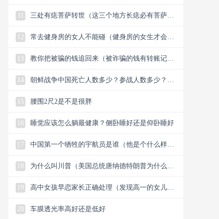
11
三处有痣菩萨转世（这三个地方长痣必有菩萨保
佑）
12
常去健身房的女人不能碰（健身房的女生才会懂
的33个小细节）
13
教你把被骗的钱追回来（被诈骗的钱有转账记录
能追回）
14
朝鲜战争中国死亡人数多少？参战人数多少？中
国赢了还是美国？
15
腰围2尺2是不是很胖
16
睡觉应该怎么躺最健康？侧卧睡好还是仰卧睡好
17
中国第一个牺牲的宇航员是谁（他是个什么样的
人）
18
为什么叫川普（美国总统唐纳德特朗普为什么叫
川普）
19
高中女孩早恋家长正确处理（发现高一的女儿早
恋谈恋爱怎么解决）
20
车膜透光率高好还是低好