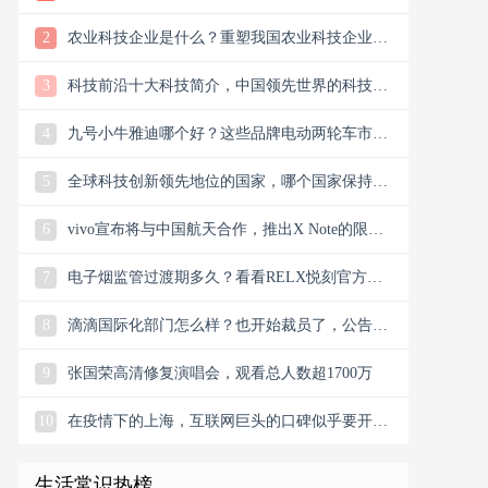
样？
2
农业科技企业是什么？重塑我国农业科技企业版
图
3
科技前沿十大科技简介，中国领先世界的科技创
新
4
九号小牛雅迪哪个好？这些品牌电动两轮车市场
谁主沉浮市场？
5
全球科技创新领先地位的国家，哪个国家保持科
技创新的领先地位
6
vivo宣布将与中国航天合作，推出X Note的限量
联名礼盒
7
电子烟监管过渡期多久？看看RELX悦刻官方微
信公众号今日消息
8
滴滴国际化部门怎么样？也开始裁员了，公告宣
布滴滴将退出南非
9
张国荣高清修复演唱会，观看总人数超1700万
10
在疫情下的上海，互联网巨头的口碑似乎要开始
翻盘了，双向发力
生活常识热榜