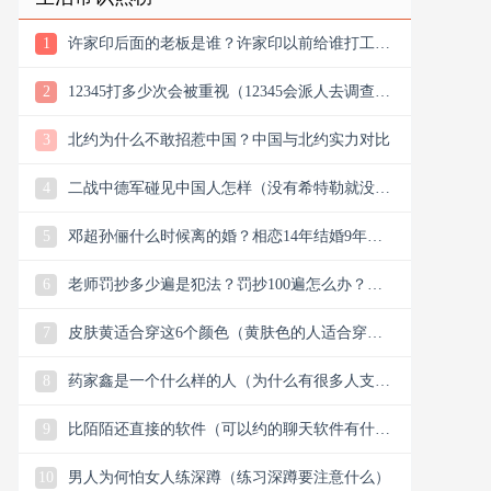
1
许家印后面的老板是谁？许家印以前给谁打工？
他老丈是谁
2
12345打多少次会被重视（12345会派人去调查
吗）
3
北约为什么不敢招惹中国？中国与北约实力对比
4
二战中德军碰见中国人怎样（没有希特勒就没有
新中国是真的吗）
5
邓超孙俪什么时候离的婚？相恋14年结婚9年说
离就离？
6
老师罚抄多少遍是犯法？罚抄100遍怎么办？算
体罚吗？可以去告吗
7
皮肤黄适合穿这6个颜色（黄肤色的人适合穿什
么颜色的衣服）
8
药家鑫是一个什么样的人（为什么有很多人支持
药家鑫）
9
比陌陌还直接的软件（可以约的聊天软件有什
么）
10
男人为何怕女人练深蹲（练习深蹲要注意什么）