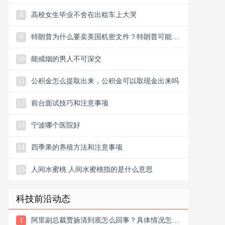
8
高校女生毕业不舍在出租车上大哭
9
特朗普为什么要卖美国机密文件？特朗普可能已
卖掉白宫机密文件
10
能戒烟的男人不可深交
11
公积金怎么提取出来，公积金可以取现金出来吗
12
前台面试技巧和注意事项
13
宁波哪个医院好
14
四季果的养殖方法和注意事项
15
人间水蜜桃 人间水蜜桃指的是什么意思
科技前沿动态
1
阿里副总裁贾扬清到底怎么回事？具体情况怎么