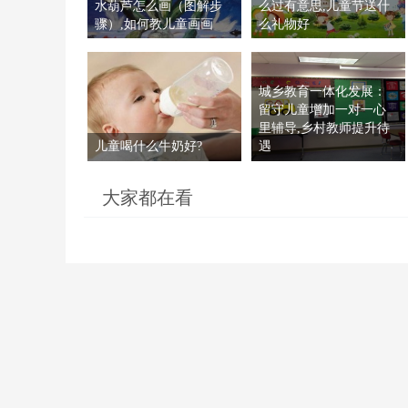
水葫芦怎么画（图解步
么过有意思,儿童节送什
骤）,如何教儿童画画
么礼物好
城乡教育一体化发展：
留守儿童增加一对一心
里辅导,乡村教师提升待
儿童喝什么牛奶好?
遇
大家都在看