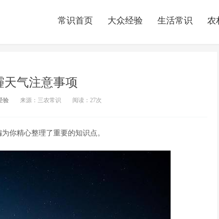
常识首页
大众经验
生活常识
农
霾天气注意事项
经验
来源：三农常识
阅读：
27次
编为你精心整理了重要的知识点。