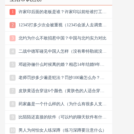
1
许家印后面的老板是谁？许家印以前给谁打工？
他老丈是谁
2
12345打多少次会被重视（12345会派人去调查
吗）
3
北约为什么不敢招惹中国？中国与北约实力对比
4
二战中德军碰见中国人怎样（没有希特勒就没有
新中国是真的吗）
5
邓超孙俪什么时候离的婚？相恋14年结婚9年说
离就离？
6
老师罚抄多少遍是犯法？罚抄100遍怎么办？算
体罚吗？可以去告吗
7
皮肤黄适合穿这6个颜色（黄肤色的人适合穿什
么颜色的衣服）
8
药家鑫是一个什么样的人（为什么有很多人支持
药家鑫）
9
比陌陌还直接的软件（可以约的聊天软件有什
么）
10
男人为何怕女人练深蹲（练习深蹲要注意什么）