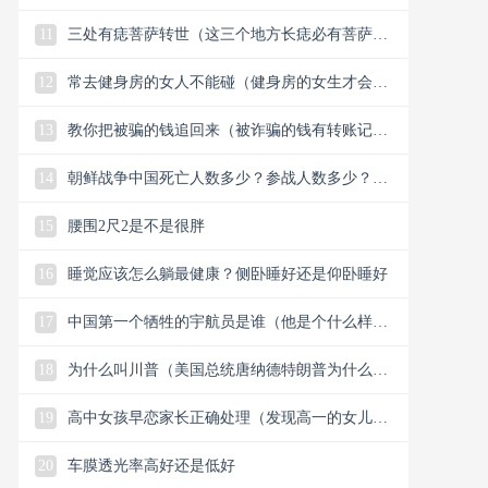
11
三处有痣菩萨转世（这三个地方长痣必有菩萨保
佑）
12
常去健身房的女人不能碰（健身房的女生才会懂
的33个小细节）
13
教你把被骗的钱追回来（被诈骗的钱有转账记录
能追回）
14
朝鲜战争中国死亡人数多少？参战人数多少？中
国赢了还是美国？
15
腰围2尺2是不是很胖
16
睡觉应该怎么躺最健康？侧卧睡好还是仰卧睡好
17
中国第一个牺牲的宇航员是谁（他是个什么样的
人）
18
为什么叫川普（美国总统唐纳德特朗普为什么叫
川普）
19
高中女孩早恋家长正确处理（发现高一的女儿早
恋谈恋爱怎么解决）
20
车膜透光率高好还是低好