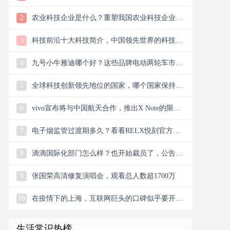
样？
2
农业科技企业是什么？重塑我国农业科技企业版
图
3
科技前沿十大科技简介，中国领先世界的科技创
新
4
九号小牛雅迪哪个好？这些品牌电动两轮车市场
谁主沉浮市场？
5
全球科技创新领先地位的国家，哪个国家保持科
技创新的领先地位
6
vivo宣布将与中国航天合作，推出X Note的限量
联名礼盒
7
电子烟监管过渡期多久？看看RELX悦刻官方微
信公众号今日消息
8
滴滴国际化部门怎么样？也开始裁员了，公告宣
布滴滴将退出南非
9
张国荣高清修复演唱会，观看总人数超1700万
10
在疫情下的上海，互联网巨头的口碑似乎要开始
翻盘了，双向发力
生活常识热榜