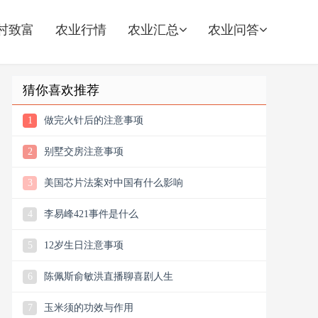
村致富
农业行情
农业汇总
农业问答
猜你喜欢推荐
1
做完火针后的注意事项
2
别墅交房注意事项
3
美国芯片法案对中国有什么影响
4
李易峰421事件是什么
5
12岁生日注意事项
6
陈佩斯俞敏洪直播聊喜剧人生
7
玉米须的功效与作用