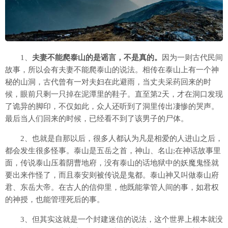
1、
夫妻不能爬泰山的是谣言，不是真的。
因为一则古代民间
故事，所以会有夫妻不能爬泰山的说法。相传在泰山上有一个神
秘的山洞，古代曾有一对夫妇在此避雨，当丈夫采药回来的时
候，眼前只剩一只掉在泥潭里的鞋子。直至第2天，才在洞口发现
了诡异的脚印，不仅如此，众人还听到了洞里传出凄惨的哭声。
最后当人们回来的时候，已经看不到了该男子的尸体。
2、也就是自那以后，很多人都认为凡是相爱的人进山之后，
都会发生很多怪事。泰山是五岳之首，神山、名山;在神话故事里
面，传说泰山压着阴曹地府，没有泰山的话地狱中的妖魔鬼怪就
要出来作怪了，而且泰安则被传说是鬼都。泰山神又叫做泰山府
君、东岳大帝。在古人的信仰里，他既能掌管人间的事，如君权
的神授，也能管理死后的事。
3、但其实这就是一个封建迷信的说法，这个世界上根本就没