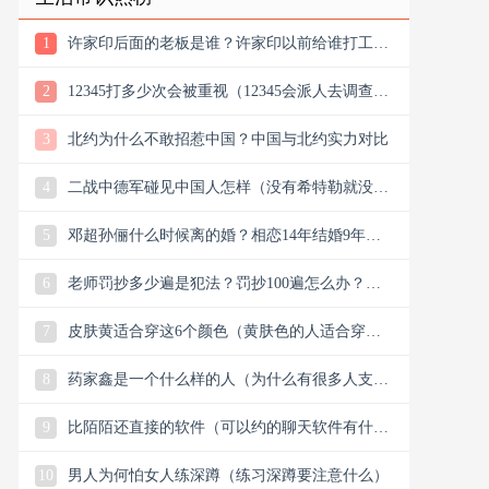
1
许家印后面的老板是谁？许家印以前给谁打工？
他老丈是谁
2
12345打多少次会被重视（12345会派人去调查
吗）
3
北约为什么不敢招惹中国？中国与北约实力对比
4
二战中德军碰见中国人怎样（没有希特勒就没有
新中国是真的吗）
5
邓超孙俪什么时候离的婚？相恋14年结婚9年说
离就离？
6
老师罚抄多少遍是犯法？罚抄100遍怎么办？算
体罚吗？可以去告吗
7
皮肤黄适合穿这6个颜色（黄肤色的人适合穿什
么颜色的衣服）
8
药家鑫是一个什么样的人（为什么有很多人支持
药家鑫）
9
比陌陌还直接的软件（可以约的聊天软件有什
么）
10
男人为何怕女人练深蹲（练习深蹲要注意什么）