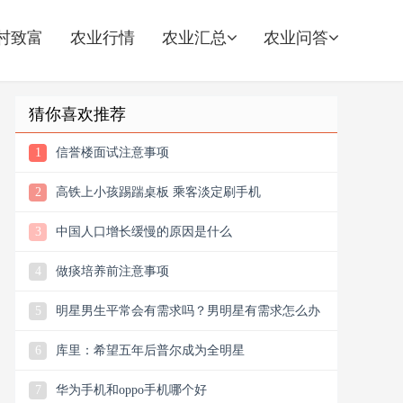
村致富
农业行情
农业汇总
农业问答
猜你喜欢推荐
1
信誉楼面试注意事项
2
高铁上小孩踢踹桌板 乘客淡定刷手机
3
中国人口增长缓慢的原因是什么
4
做痰培养前注意事项
5
明星男生平常会有需求吗？男明星有需求怎么办
6
库里：希望五年后普尔成为全明星
7
华为手机和oppo手机哪个好