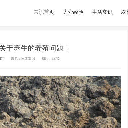
常识首页
大众经验
生活常识
农
关于养牛的养殖问题！
问答
来源：三农常识
阅读：
337次