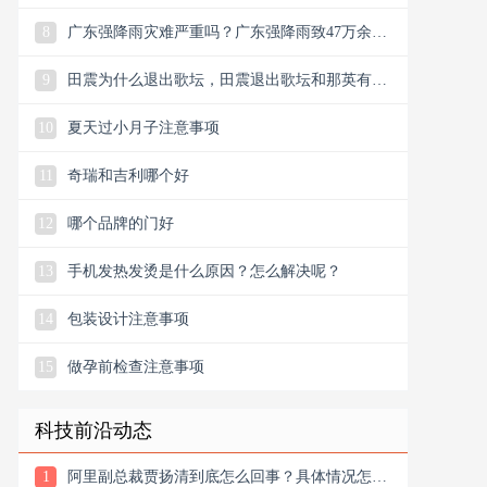
8
广东强降雨灾难严重吗？广东强降雨致47万余人
受灾
9
田震为什么退出歌坛，田震退出歌坛和那英有什
么关系
10
夏天过小月子注意事项
11
奇瑞和吉利哪个好
12
哪个品牌的门好
13
手机发热发烫是什么原因？怎么解决呢？
14
包装设计注意事项
15
做孕前检查注意事项
科技前沿动态
1
阿里副总裁贾扬清到底怎么回事？具体情况怎么