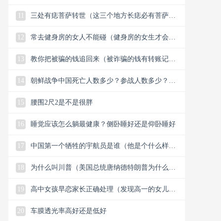
11
三处有痣菩萨转世（这三个地方长痣必有菩萨保
佑）
12
常去健身房的女人不能碰（健身房的女生才会懂
的33个小细节）
13
教你把被骗的钱追回来（被诈骗的钱有转账记录
能追回）
14
朝鲜战争中国死亡人数多少？参战人数多少？中
国赢了还是美国？
15
腰围2尺2是不是很胖
16
睡觉应该怎么躺最健康？侧卧睡好还是仰卧睡好
17
中国第一个牺牲的宇航员是谁（他是个什么样的
人）
18
为什么叫川普（美国总统唐纳德特朗普为什么叫
川普）
19
高中女孩早恋家长正确处理（发现高一的女儿早
恋谈恋爱怎么解决）
20
车膜透光率高好还是低好