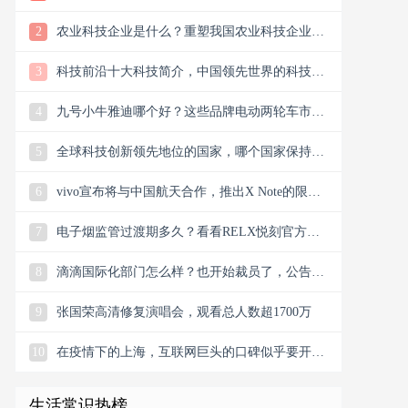
样？
2
农业科技企业是什么？重塑我国农业科技企业版
图
3
科技前沿十大科技简介，中国领先世界的科技创
新
4
九号小牛雅迪哪个好？这些品牌电动两轮车市场
谁主沉浮市场？
5
全球科技创新领先地位的国家，哪个国家保持科
技创新的领先地位
6
vivo宣布将与中国航天合作，推出X Note的限量
联名礼盒
7
电子烟监管过渡期多久？看看RELX悦刻官方微
信公众号今日消息
8
滴滴国际化部门怎么样？也开始裁员了，公告宣
布滴滴将退出南非
9
张国荣高清修复演唱会，观看总人数超1700万
10
在疫情下的上海，互联网巨头的口碑似乎要开始
翻盘了，双向发力
生活常识热榜