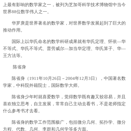
上最有影响的数学家之一，被列为芝加哥科学技术博物馆中当今
世界88位数学伟人之一。
华罗庚是世界著名的数学家，对世界数学发展起到了巨大的
推动作用。
国际上以华氏命名的数学科研成果就有华氏定理、怀依—华
不等式、华氏不等式、普劳威尔—加当华定理、华氏算子、华—
王方法等。
陈省身
陈省身（1911年10月26日－2004年12月3日），中国著名数
学家，中科院外籍院士，国际数学大师。
陈省身少年时就喜爱数学，觉得数学既有趣又较容易，并且
喜欢独立思考，自主发展，常常自己主动去看书，不是老师指定
什么参考书才去看。
陈省身的数学工作范围极广，包括微分几何、拓扑学、微分
方程、代数、几何、李群和几何学等多方面。