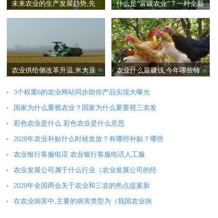
未来农业的生产发展趋势,先
什么是“富碳农业”？一种全新
了解先布局
的农业理念和模
农业供给侧改革升温,米大豆
农业什么最赚钱,今年哪些特
价格排前
种养殖项目被看好
3个权重6的农业网站同步助你产品实现大曝光
国家为什么重视农业？国家为什么要重视三农发
彩色农业是什么 彩色农业是什么意思
2020年农业补贴什么时候发放？有哪些补贴？哪些
农业银行客服电话 农业银行客服电话人工服
农业发展公司属于什么行业（农业发展公司的经
2020年全国两会关于农业和三农的热点提案新
在农业病害中,主要的病害类型为（我国农业病