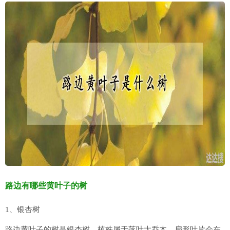
路边有哪些黄叶子的树
1、银杏树
路边黄叶子的树是银杏树，植株属于落叶大乔木，扇形叶片会在