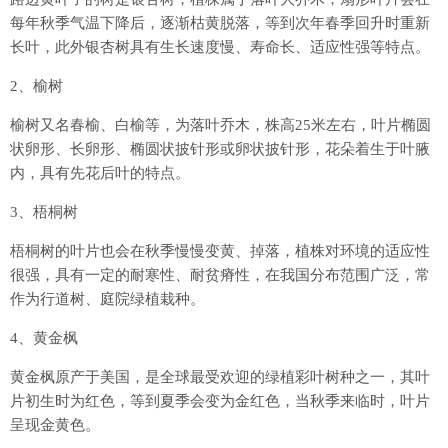
每年秋季气温下降后，逐渐枯黄脱落，等到次年春季回升时重新
长叶，此外银杏树具有生长速度慢、寿命长、适应性强等特点。
2、榆树
榆树又名春榆、白榆等，为落叶乔木，株高25米左右，叶片椭圆
状卵形、长卵形、椭圆状披针形或卵状披针形，花朵着生于叶腋
内，具有先花后叶的特点。
3、梧桐树
梧桐树的叶片也会在秋季慢慢变黄、掉落，植株对环境的适应性
很强，具有一定的耐寒性、耐贫瘠性，在我国分布范围广泛，常
作为行道树、庭院绿植栽种。
4、黄金枫
黄金枫原产于美国，是全球最受欢迎的绿植彩叶树种之一，其叶
片初生时为红色，等到夏季会变为金红色，当秋季来临时，叶片
呈现金黄色。